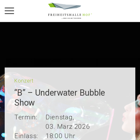
Aktiviere das Menü
Konzert
“
B” – Under­wa­ter Bubble
Show
Termin:
Dienstag,
03. März 2026
Einlass:
18:00 Uhr