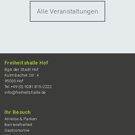
Alle Veranstaltungen
Freiheits­hal­le Hof
BgA der Stadt Hof
Kulmba­cher Str. 4
95030 Hof
Tel +49 (0) 9281 815‑2222
info@freiheitshalle.de
Ihr Besuch
Anrei­se & Parken
Barrie­re­frei­heit
Gastro­no­mie