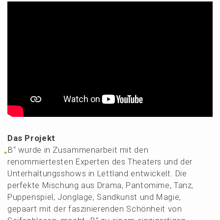
Das Projekt
„
B“ wurde in Zusam­men­ar­beit mit den
renom­mier­tes­ten Exper­ten des Theaters und der
Unter­hal­tungs­shows in Lettland entwi­ckelt. Die
perfek­te Mischung aus Drama, Panto­mi­me, Tanz,
Puppen­spiel, Jongla­ge, Sandkunst und Magie,
gepaart mit der faszi­nie­ren­den Schön­heit von