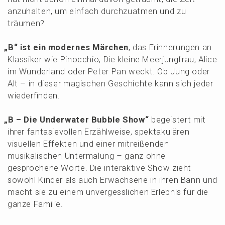
anzuhal­ten, um einfach durch­zu­at­men und zu
träumen?
„
B“ ist ein moder­nes Märchen
, das Erinne­run­gen an
Klassi­ker wie Pinoc­chio, Die kleine Meerjung­frau, Alice
im Wunder­land oder Peter Pan weckt. Ob Jung oder
Alt – in dieser magischen Geschich­te kann sich jeder
wiederfinden.
„
B – Die Under­wa­ter Bubble Show“
begeis­tert mit
ihrer fanta­sie­vol­len Erzähl­wei­se, spekta­ku­lä­ren
visuel­len Effek­ten und einer mitrei­ßen­den
musika­li­schen Unter­ma­lung – ganz ohne
gespro­che­ne Worte. Die inter­ak­ti­ve Show zieht
sowohl Kinder als auch Erwach­se­ne in ihren Bann und
macht sie zu einem unver­gess­li­chen Erleb­nis für die
ganze Familie.