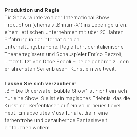
Produk­ti­on und Regie
Die Show wurde von der Inter­na­tio­nal Show
Produc­tion (ehemals „Brinum‑X“) ins Leben gerufen,
einem letti­schen Unter­neh­men mit über 20 Jahren
Erfah­rung in der inter­na­tio­na­len
Unter­hal­tungs­bran­che. Regie führt der italie­ni­sche
Theater­re­gis­seur und Schau­spie­ler Enrico Pezzo­li,
unter­stützt von Dace Pecoli – beide gehören zu den
erfah­rens­ten Seifen­bla­sen- Künst­lern weltweit.
Lassen Sie sich verzaubern!
„B – Die Under­wa­ter-Bubble-Show“ ist nicht einfach
nur eine Show. Sie ist ein magisches Erleb­nis, das die
Kunst der Seifen­bla­sen auf ein völlig neues Level
hebt. Ein absolu­tes Muss für alle, die in eine
farben­fro­he und bezau­bern­de Fanta­sie­welt
eintau­chen wollen!