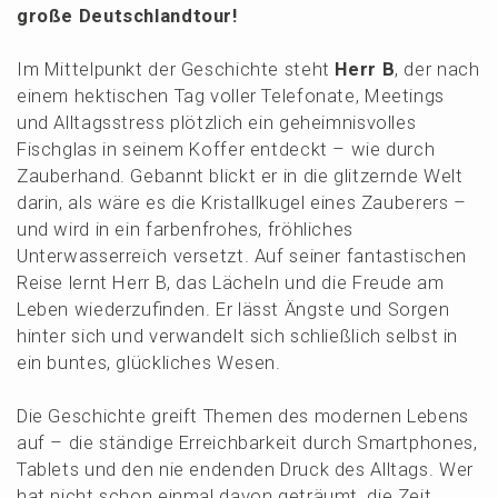
große Deutschlandtour!
Im Mittel­punkt der Geschich­te steht
Herr B
, der nach
einem hekti­schen Tag voller Telefo­na­te, Meetings
und Alltags­stress plötz­lich ein geheim­nis­vol­les
Fisch­glas in seinem Koffer entdeckt – wie durch
Zauber­hand. Gebannt blickt er in die glitzern­de Welt
darin, als wäre es die Kristall­ku­gel eines Zaube­rers –
und wird in ein farben­fro­hes, fröhli­ches
Unter­was­ser­reich versetzt. Auf seiner fantas­ti­schen
Reise lernt Herr B, das Lächeln und die Freude am
Leben wieder­zu­fin­den. Er lässt Ängste und Sorgen
hinter sich und verwan­delt sich schließ­lich selbst in
ein buntes, glück­li­ches Wesen.
Die Geschich­te greift Themen des moder­nen Lebens
auf – die ständi­ge Erreich­bar­keit durch Smart­phones,
Tablets und den nie enden­den Druck des Alltags. Wer
hat nicht schon einmal davon geträumt, die Zeit