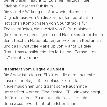
Seifen­bla­sen, macht „B“ zu einem einzig­ar­ti­gen
Erleb­nis für jedes Publikum.
Die visuel­le Wirkung der Show wird durch die
Origi­nal­mu­sik von Valdis Zilvers (dem berühm­ten
letti­schen Kompo­nis­ten von Sound­tracks für
Theater­stü­cke), die spezi­ell von E. Patmal­nie­ce
(bekann­te Modede­si­gne­rin und Haupt­kos­tüm­bild­ne­rin
der letti­schen Natio­nal­oper) entwor­fe­nen Kostü­men
und das kunst­vol­le Make-up von Marita Gaide­le
(Haupt­mas­ken­bild­ne­rin des letti­schen Fernse­hens
) noch verstärkt.
LNT
Inspi­riert vom Cirque du Soleil
Die Show ist reich an Effek­ten, die durch neues­te
Laser­tech­no­lo­gie, Seifen­bla­sen-Torna­dos,
Nebel­ma­schi­nen und gigan­ti­sche Rauch­rin­ge
unter­stützt werden. Eine riesi­ge LED-Leinwand sorgt
dafür, dass jeder Zuschau­er die faszi­nie­ren­de
Unter­was­ser­welt hautnah erleben kann.