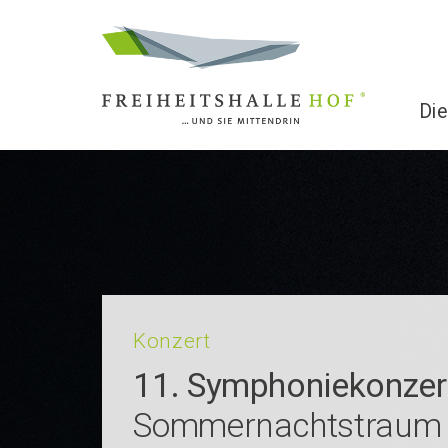
Die
Konzert
11. Sympho­nie­kon­ze
Sommernachtstraum