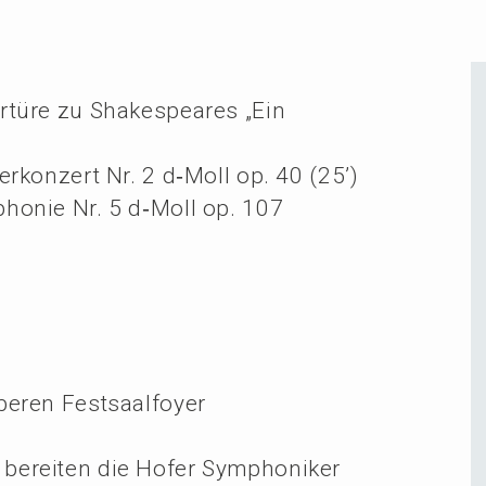
­tü­re zu Shake­speares „Ein
er­kon­zert Nr. 2 d‑Moll op. 40 (25’)
ho­nie Nr. 5 d‑Moll op. 107
beren Festsaalfoyer
erei­ten die Hofer Sympho­ni­ker