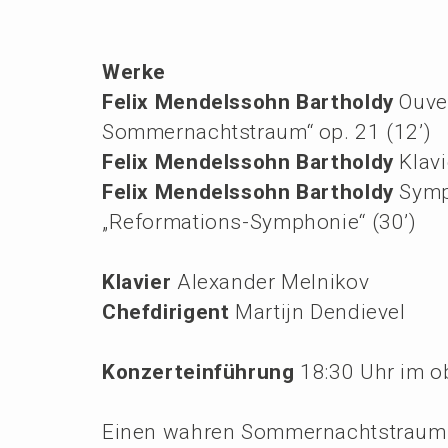
Werke
Felix Mendels­sohn Barthol­dy
Ouver
Sommer­nachts­traum“ op. 21 (12’)
Felix Mendels­sohn Barthol­dy
Klavi
Felix Mendels­sohn Barthol­dy
Symp
„Refor­ma­ti­ons-Sympho­nie“ (30’)
Klavier
Alexan­der Melnikov
Chefdi­ri­gent
Marti­jn Dendievel
Konzert­ein­füh­rung
18:30 Uhr im o
Einen wahren Sommer­nachts­traum b