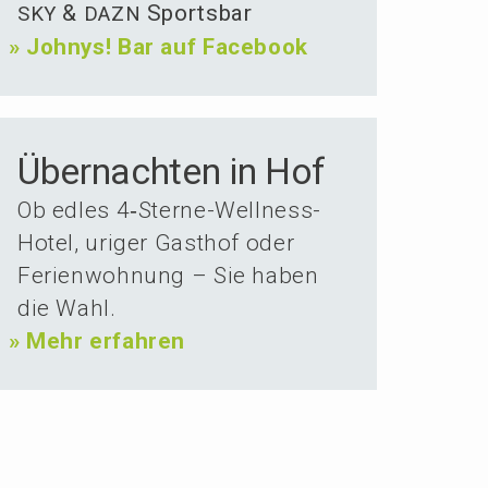
&
Sportsbar
SKY
DAZN
»
Johnys! Bar auf Facebook
Über­nachten in Hof
Ob edles 4‑Ster­ne-Wellness-
Hotel, uriger Gasthof oder
Ferien­woh­nung – Sie haben
die Wahl.
»
Mehr erfahren