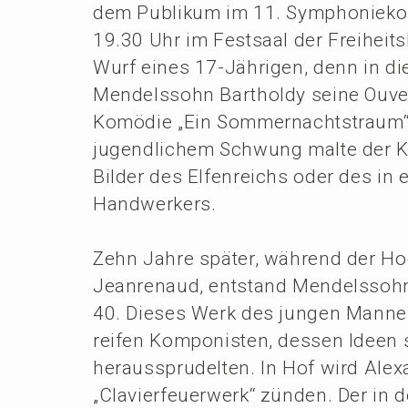
dem Publi­kum im 11. Sympho­nie­kon
19.30 Uhr im Festsaal der Freiheits­ha
Wurf eines 17-Jähri­gen, denn in di
Mendels­sohn Barthol­dy seine Ouver
Komödie „Ein Sommer­nachts­traum“. 
jugend­li­chem Schwung malte der Ko
Bilder des Elfen­reichs oder des in 
Handwerkers.
Zehn Jahre später, während der Hoch
Jeanrenaud, entstand Mendels­sohns 
40. Dieses Werk des jungen Mannes 
reifen Kompo­nis­ten, dessen Ideen
heraus­spru­del­ten. In Hof wird Alex
„Clavier­feu­er­werk“ zünden. Der in 