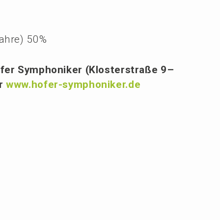
Jahre) 50%
fer Sympho­ni­ker (Kloster­stra­ße 9–
er
www.hofer-symphoniker.de