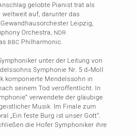
Anschlag gelob­te Pianist trat als
 weltweit auf, darun­ter das
Gewand­haus­or­ches­ter Leipzig,
mpho­ny Orches­tra,
NDR
das
Philharmonic.
BBC
ympho­ni­ker unter der Leitung von
endels­sohns Sympho­nie Nr. 5 d‑Moll
 kompo­nier­te Mendels­sohn in
ach seinem Tod veröf­fent­licht. In
mpho­nie“ verwen­de­te der gläubi­ge
 geist­li­cher Musik. Im Finale zum
oral „Ein feste Burg ist unser Gott“.
chlie­ßen die Hofer Sympho­ni­ker ihre