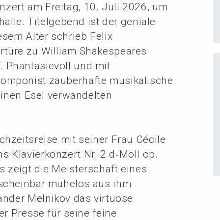
­zert am Freitag, 10. Juli 2026, um
l­le. Titel­ge­bend ist der genia­le
esem Alter schrieb Felix
­tü­re zu William Shake­speares
Phanta­sie­voll und mit
mpo­nist zauber­haf­te musika­li­sche
einen Esel verwan­del­ten
zeits­rei­se mit seiner Frau Cécile
Klavier­kon­zert Nr. 2 d‑Moll op.
zeigt die Meister­schaft eines
 schein­bar mühelos aus ihm
an­der Melni­kov das virtuo­se
der Presse für seine feine