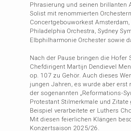
Phrasie­rung und seinen brillan­ten 
Solist mit renom­mier­ten Orches­tern
Concert­ge­bou­wor­kest Amster­dam, 
Philadel­phia Orches­tra, Sydney Sy
Elbphil­har­mo­nie Orches­ter sowie 
Nach der Pause bringen die Hofer S
Chefdi­ri­gent Marti­jn Dendie­vel M
op. 107 zu Gehör. Auch dieses Werk
jungen Jahren, es wurde aber erst n
der sogenann­ten „Refor­ma­ti­ons-Sy
Protes­tant Stilmerk­ma­le und Zitate
Beispiel verar­bei­te­te er Luthers Ch
Mit diesen feier­li­chen Klängen bes
Konzert­sai­son 2025/26.