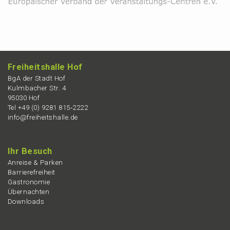
Freiheits­hal­le Hof
BgA der Stadt Hof
Kulmba­cher Str. 4
95030 Hof
Tel +49 (0) 9281 815‑2222
info@freiheitshalle.de
Ihr Besuch
Anrei­se & Parken
Barrie­re­frei­heit
Gastro­no­mie
Übernach­ten
Downloads