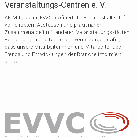
Veran­stal­tungs-Centren e. V.
Als Mitglied im
profi­tiert die Freiheits­hal­le Hof
EVVC
von direk­tem Austausch und praxis­na­her
Zusam­men­ar­beit mit anderen Veran­stal­tungs­stät­ten.
Fortbil­dun­gen und Branchen­events sorgen dafür,
dass unsere Mitar­bei­te­rin­nen und Mitar­bei­ter über
Trends und Entwick­lun­gen der Branche infor­miert
bleiben.