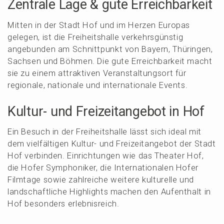
Zentra­le Lage & gute Erreichbarkeit
Mitten in der Stadt Hof und im Herzen Europas
gelegen, ist die Freiheits­hal­le verkehrs­güns­tig
angebun­den am Schnitt­punkt von Bayern, Thürin­gen,
Sachsen und Böhmen. Die gute Erreich­bar­keit macht
sie zu einem attrak­ti­ven Veran­stal­tungs­ort für
regio­na­le, natio­na­le und inter­na­tio­na­le Events.
Kultur- und Freizeit­an­ge­bot in Hof
Ein Besuch in der Freiheits­hal­le lässt sich ideal mit
dem vielfäl­ti­gen Kultur- und Freizeit­an­ge­bot der Stadt
Hof verbin­den. Einrich­tun­gen wie das Theater Hof,
die Hofer Sympho­ni­ker, die Inter­na­tio­na­len Hofer
Filmta­ge sowie zahlrei­che weite­re kultu­rel­le und
landschaft­li­che Highlights machen den Aufent­halt in
Hof beson­ders erlebnisreich.