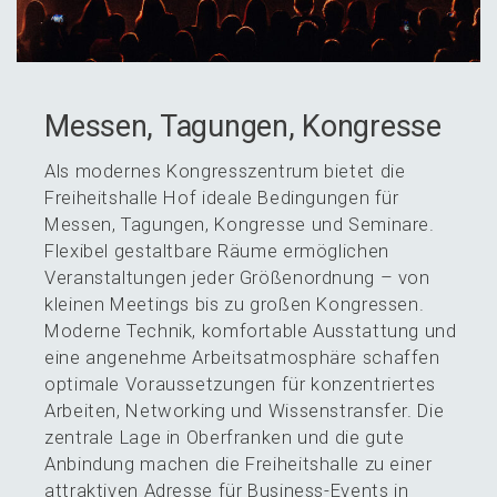
Messen, Tagun­gen, Kongresse
Als moder­nes Kongress­zen­trum bietet die
Freiheits­hal­le Hof ideale Bedin­gun­gen für
Messen, Tagun­gen, Kongres­se und Semina­re.
Flexi­bel gestalt­ba­re Räume ermög­li­chen
Veran­stal­tun­gen jeder Größen­ord­nung – von
kleinen Meetings bis zu großen Kongres­sen.
Moder­ne Technik, komfor­ta­ble Ausstat­tung und
eine angeneh­me Arbeits­at­mo­sphä­re schaf­fen
optima­le Voraus­set­zun­gen für konzen­trier­tes
Arbei­ten, Networ­king und Wissens­trans­fer. Die
zentra­le Lage in Oberfran­ken und die gute
Anbin­dung machen die Freiheits­hal­le zu einer
attrak­ti­ven Adres­se für Business-Events in