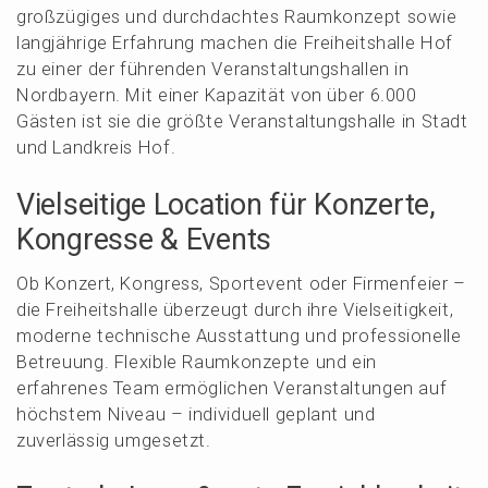
großzü­gi­ges und durch­dach­tes Raumkon­zept sowie
langjäh­ri­ge Erfah­rung machen die Freiheits­hal­le Hof
zu einer der führen­den Veran­stal­tungs­hal­len in
Nordbay­ern. Mit einer Kapazi­tät von über 6.000
Gästen ist sie die größte Veran­stal­tungs­hal­le in Stadt
und Landkreis Hof.
Vielsei­ti­ge Locati­on für Konzer­te,
Kongres­se & Events
Ob Konzert, Kongress, Sport­event oder Firmen­fei­er –
die Freiheits­hal­le überzeugt durch ihre Vielsei­tig­keit,
moder­ne techni­sche Ausstat­tung und profes­sio­nel­le
Betreu­ung. Flexi­ble Raumkon­zep­te und ein
erfah­re­nes Team ermög­li­chen Veran­stal­tun­gen auf
höchs­tem Niveau – indivi­du­ell geplant und
zuver­läs­sig umgesetzt.