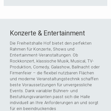
Konzer­te & Entertainment
Die Freiheits­hal­le Hof bietet den perfek­ten
Rahmen für Konzer­te, Shows und
Enter­tain­ment-Veran­stal­tun­gen. Ob
Rockkon­zert, klassi­sche Musik, Musical, TV-
Produk­ti­on, Comedy, Galashow, Ballnacht oder
Firmen­fei­er – die flexi­bel nutzba­ren Flächen
und moder­ne Veran­stal­tungs­tech­nik schaf­fen
beste Voraus­set­zun­gen für unver­gess­li­che
Events. Dank varia­bler Bühnen- und
Bestuh­lungs­va­ri­an­ten passt sich die Halle
indivi­du­ell an Ihre Anfor­de­run­gen an und sorgt
für ein beein­dru­cken­des