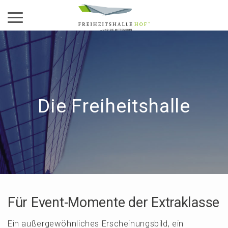
Aktiviere das Menü
Die Freiheits­hal­le
Für Event-Momen­te der Extraklasse
Ein außer­ge­wöhn­li­ches Erschei­nungs­bild, ein