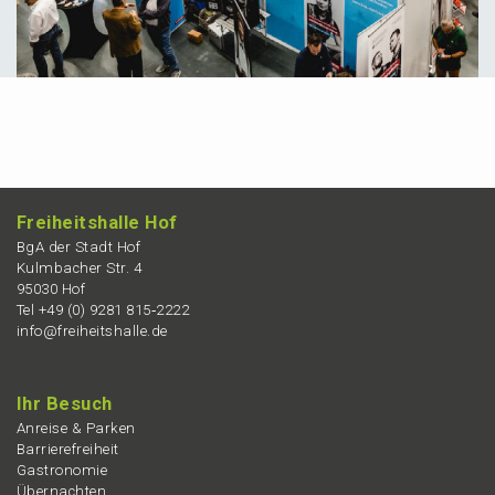
Freiheits­hal­le Hof
BgA der Stadt Hof
Kulmba­cher Str. 4
95030 Hof
Tel +49 (0) 9281 815‑2222
info@freiheitshalle.de
Ihr Besuch
Anrei­se & Parken
Barrie­re­frei­heit
Gastro­no­mie
Übernach­ten