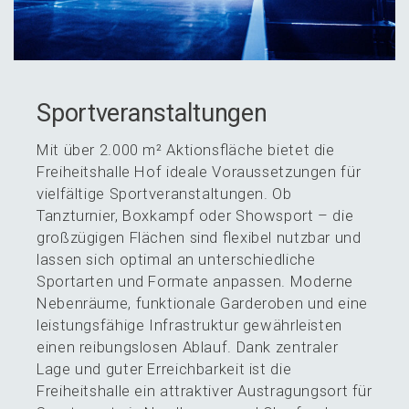
Sport­ver­an­stal­tun­gen
Mit über 2.000 m² Aktions­flä­che bietet die
Freiheits­hal­le Hof ideale Voraus­set­zun­gen für
vielfäl­ti­ge Sport­ver­an­stal­tun­gen. Ob
Tanztur­nier, Boxkampf oder Shows­port – die
großzü­gi­gen Flächen sind flexi­bel nutzbar und
lassen sich optimal an unter­schied­li­che
Sport­ar­ten und Forma­te anpas­sen. Moder­ne
Neben­räu­me, funktio­na­le Garde­ro­ben und eine
leistungs­fä­hi­ge Infra­struk­tur gewähr­leis­ten
einen reibungs­lo­sen Ablauf. Dank zentra­ler
Lage und guter Erreich­bar­keit ist die
Freiheits­hal­le ein attrak­ti­ver Austra­gungs­ort für