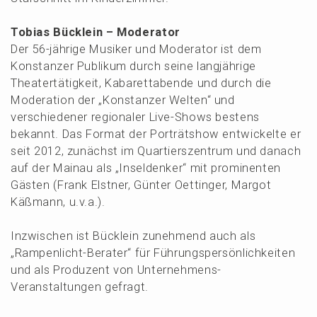
Tobias Bücklein – Moderator
Der 56-jähri­ge Musiker und Modera­tor ist dem
Konstan­zer Publi­kum durch seine langjäh­ri­ge
Theater­tä­tig­keit, Kabarett­aben­de und durch die
Modera­ti­on der „Konstan­zer Welten“ und
verschie­de­ner regio­na­ler Live-Shows bestens
bekannt. Das Format der Porträt­show entwi­ckel­te er
seit 2012, zunächst im Quartiers­zen­trum und danach
auf der Mainau als „Insel­den­ker“ mit promi­nen­ten
Gästen (Frank Elstner, Günter Oettin­ger, Margot
Käßmann, u.v.a.).
Inzwi­schen ist Bücklein zuneh­mend auch als
„Rampen­licht-Berater“ für Führungs­per­sön­lich­kei­ten
und als Produ­zent von Unter­neh­mens-
Veran­stal­tun­gen gefragt.