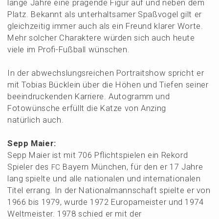
lange Jahre eine prägen­de Figur auf und neben dem
Platz. Bekannt als unter­halt­sa­mer Spaßvo­gel gilt er
gleich­zei­tig immer auch als ein Freund klarer Worte.
Mehr solcher Charak­te­re würden sich auch heute
viele im Profi-Fußball wünschen.
In der abwechs­lungs­rei­chen Portrait­show spricht er
mit Tobias Bücklein über die Höhen und Tiefen seiner
beein­dru­cken­den Karrie­re. Autogramm und
Fotowün­sche erfüllt die Katze von Anzing
natür­lich auch.
Sepp Maier:
Sepp Maier ist mit 706 Pflicht­spie­len ein Rekord
Spieler des
Bayern München, für den er 17 Jahre
FC
lang spiel­te und alle natio­na­len und inter­na­tio­na­len
Titel errang. In der Natio­nal­mann­schaft spiel­te er von
1966 bis 1979, wurde 1972 Europa­meis­ter und 1974
Weltmeis­ter. 1978 schied er mit der