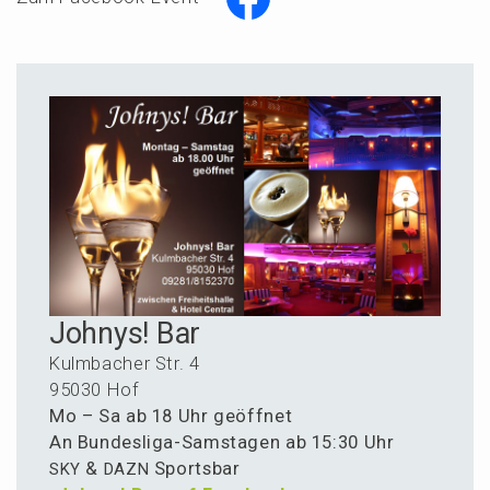
Johnys! Bar
Kulmba­cher Str. 4
95030 Hof
Mo – Sa ab 18 Uhr geöffnet
An Bundes­li­ga-Samsta­gen ab 15:30 Uhr
&
Sportsbar
SKY
DAZN