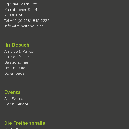
BgA der Stadt Hof
Kulmba­cher Str. 4
95030 Hof
Tel +49 (0) 9281 815‑2222
info@freiheitshalle.de
Ihr Besuch
Anrei­se & Parken
Barrie­re­frei­heit
Gastro­no­mie
Übernach­ten
Downloads
Events
Alle Events
Ticket-Service
Die Freiheits­hal­le