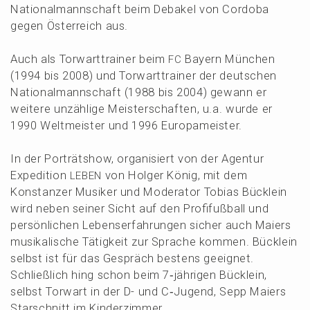
Natio­nal­mann­schaft beim Debakel von Cordo­ba
gegen Öster­reich aus.
Auch als Torwart­trai­ner beim
Bayern München
FC
(1994 bis 2008) und Torwart­trai­ner der deutschen
Natio­nal­mann­schaft (1988 bis 2004) gewann er
weite­re unzäh­li­ge Meister­schaf­ten, u.a. wurde er
1990 Weltmeis­ter und 1996 Europameister.
In der Porträt­show, organi­siert von der Agentur
Expedi­ti­on
von Holger König, mit dem
LEBEN
Konstan­zer Musiker und Modera­tor Tobias Bücklein
wird neben seiner Sicht auf den Profi­fuß­ball und
persön­li­chen Lebens­er­fah­run­gen sicher auch Maiers
musika­li­sche Tätig­keit zur Sprache kommen. Bücklein
selbst ist für das Gespräch bestens geeig­net.
Schließ­lich hing schon beim 7‑jährigen Bücklein,
selbst Torwart in der D- und C‑Jugend, Sepp Maiers
Starschnitt im Kinderzimmer.