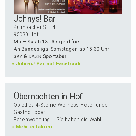
Johnys! Bar
Kulmba­cher Str. 4
95030 Hof
Mo – Sa ab 18 Uhr geöffnet
An Bundes­li­ga-Samsta­gen ab 15:30 Uhr
&
Sportsbar
SKY
DAZN
»
Johnys! Bar auf Facebook
Über­nachten in Hof
Ob edles 4‑Ster­ne-Wellness-Hotel, uriger
Gasthof oder
Ferien­woh­nung – Sie haben die Wahl.
»
Mehr erfahren