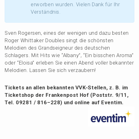
erwor­ben wurden. Vielen Dank für Ihr
Verständnis.
Sven Roger­sen, eines der wenigen und dazu besten
Roger Whittaker Doubles singt die schöns­ten
Melodien des Grand­sei­gneur des deutschen
Schla­gers. Mit Hits wie “Albany”, “Ein bisschen Aroma”
oder “Eloisa” erleben Sie einen Abend voller bekann­ter
Melodien. Lassen Sie sich verzaubern!
Tickets an allen bekann­ten VVK-Stellen, z. B. im
Ticket­shop der Franken­post Hof (Poststr. 9/11,
Tel. 09281 / 816–228) und online auf Eventim.