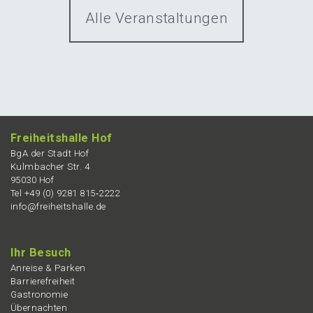
Alle Veranstaltungen
Freiheits­hal­le Hof
BgA der Stadt Hof
Kulmba­cher Str. 4
95030 Hof
Tel +49 (0) 9281 815‑2222
info@freiheitshalle.de
Ihr Besuch
Anrei­se & Parken
Barrie­re­frei­heit
Gastro­no­mie
Übernach­ten