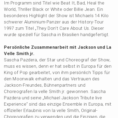
Im Programm sind Titel wie Beat It, Bad, Heal the
World, Thril­ler Black or White oder Billie Jean. Ein
beson­de­res Highlight der Show ist Micha­els 14 Kilo
schwe­rer Alumi­ni­um-Panzer aus der Histo­ry-Tour
1997 zum Titel „They Don’t Care About Us. Dieser
wurde spezi­ell für Sascha in Brasi­li­en handgefertigt.
Persön­li­che Zusam­men­ar­beit mit Jackson und La
Velle Smith jr.
Sascha Pazde­ra, der Star und Choreo­graf der Show,
muss es wissen, denn er hat selbst in Europa für den
King of Pop gearbei­tet, von ihm persön­lich Tipps für
den Moonwalk erhal­ten und das Vertrau­en des
Jackson-Freun­des, Bühnen­part­ners und
Choreo­gra­fen la velle Smith jr. gewon­nen. Sascha
Pazde­ra und seine „Micha­el Jackson Tribu­te live
Experi­ence“ sind das einzi­ge Ensem­ble in Europa, mit
offizi­el­ler Erlaub­nis von la velle Smith, Origi­nal-
Choreo­gra­fien zu verwen­den und die Einzi­gen, die