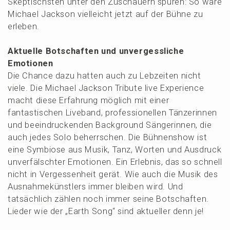
Skeptischs­ten unter den Zuschau­ern spüren: So wäre
Micha­el Jackson vielleicht jetzt auf der Bühne zu
erleben.
Aktuel­le Botschaf­ten und unver­gess­li­che
Emotionen
Die Chance dazu hatten auch zu Lebzei­ten nicht
viele. Die Micha­el Jackson Tribu­te live Experi­ence
macht diese Erfah­rung möglich mit einer
fantas­ti­schen Liveband, profes­sio­nel­len Tänze­rin­nen
und beein­dru­cken­den Background Sänge­rin­nen, die
auch jedes Solo beherr­schen. Die Bühnen­show ist
eine Symbio­se aus Musik, Tanz, Worten und Ausdruck
unver­fälsch­ter Emotio­nen. Ein Erleb­nis, das so schnell
nicht in Verges­sen­heit gerät. Wie auch die Musik des
Ausnah­me­künst­lers immer bleiben wird. Und
tatsäch­lich zählen noch immer seine Botschaf­ten.
Lieder wie der „Earth Song“ sind aktuel­ler denn je!