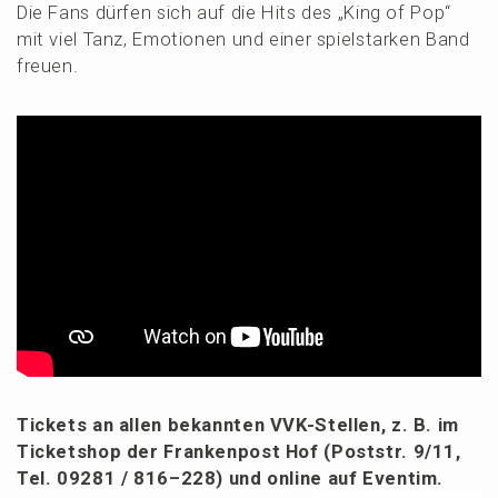
Die Fans dürfen sich auf die Hits des „King of Pop“
mit viel Tanz, Emotio­nen und einer spiel­star­ken Band
freuen.
Tickets an allen bekann­ten VVK-Stellen, z. B. im
Ticket­shop der Franken­post Hof (Poststr. 9/11,
Tel. 09281 / 816–228) und online auf Eventim.