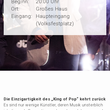
Beginn:
20:00 Uhr
Ort:
Großes Haus
Eingang:
Haupteingang
(Volksfestplatz)
Die Einzig­ar­tig­keit des „King of Pop“ kehrt zurück
Es sind nur wenige Künst­ler, deren Musik unsterb­lich