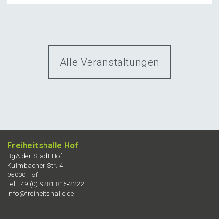
Alle Veranstaltungen
Freiheits­hal­le Hof
BgA der Stadt Hof
Kulmba­cher Str. 4
95030 Hof
Tel +49 (0) 9281 815‑2222
info@freiheitshalle.de