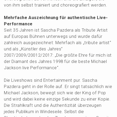
von ihm selbst trainiert und choreo­gra­fiert werden.
Mehrfa­che Auszeich­nung für authen­ti­sche Live-
Performance
Seit 35 Jahren ist Sascha Pazde­ra als Tribu­te Artist
auf Europas Bühnen unter­wegs und wurde dafür
zahlreich ausge­zeich­net: Mehrfach als „tribu­te artist“
und als „Künst­ler des Jahres“
2007/2009/20012/2017: „Die größte Ehre für mich ist
der Diamant des Jahres 1998 für die beste Micha­el
Jackson live Performance“.
Die Liveshows sind Enter­tain­ment pur. Sascha
Pazde­ra geht in der Rolle auf. Er singt tatsäch­lich wie
Micha­el Jackson, bewegt sich wie der King of Pop
und wird dabei keine einzi­ge Sekun­de zu einer Kopie.
Die Strahl­kraft und die Authen­ti­zi­tät überzeu­gen
jedes Publi­kum in Windes­ei­le. Selbst die