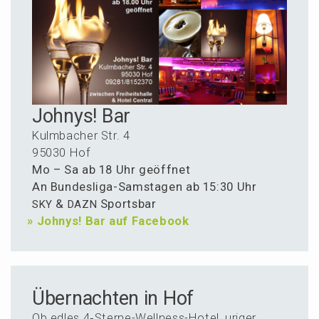
Johnys! Bar
Kulmba­cher Str. 4
95030 Hof
Mo – Sa ab 18 Uhr geöffnet
An Bundes­li­ga-Samsta­gen ab 15:30 Uhr
&
Sportsbar
SKY
DAZN
»
Johnys! Bar auf Facebook
Über­nachten in Hof
Ob edles 4‑Ster­ne-Wellness-Hotel, uriger