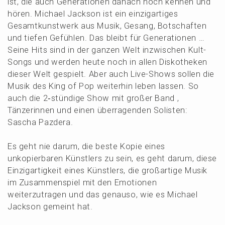
ist, die auch Genera­tio­nen danach noch kennen und
hören. Micha­el Jackson ist ein einzig­ar­ti­ges
Gesamt­kunst­werk aus Musik, Gesang, Botschaf­ten
und tiefen Gefüh­len. Das bleibt für Genera­tio­nen …
Seine Hits sind in der ganzen Welt inzwi­schen Kult-
Songs und werden heute noch in allen Disko­the­ken
dieser Welt gespielt. Aber auch Live-Shows sollen die
Musik des King of Pop weiter­hin leben lassen. So
auch die 2‑stündige Show mit großer Band ,
Tänze­rin­nen und einen überra­gen­den Solis­ten:
Sascha Pazdera.
Es geht nie darum, die beste Kopie eines
unkopier­ba­ren Künst­lers zu sein, es geht darum, diese
Einzig­ar­tig­keit eines Künst­lers, die großar­ti­ge Musik
im Zusam­men­spiel mit den Emotio­nen
weiter­zu­tra­gen und das genau­so, wie es Micha­el
Jackson gemeint hat.