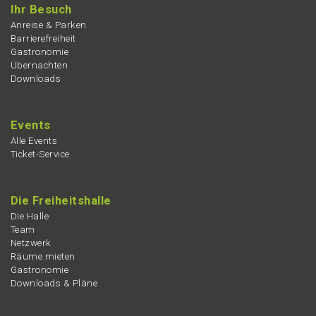
Ihr Besuch
Anrei­se & Parken
Barrie­re­frei­heit
Gastro­no­mie
Übernach­ten
Downloads
Events
Alle Events
Ticket-Service
Die Freiheits­hal­le
Die Halle
Team
Netzwerk
Räume mieten
Gastro­no­mie
Downloads & Pläne