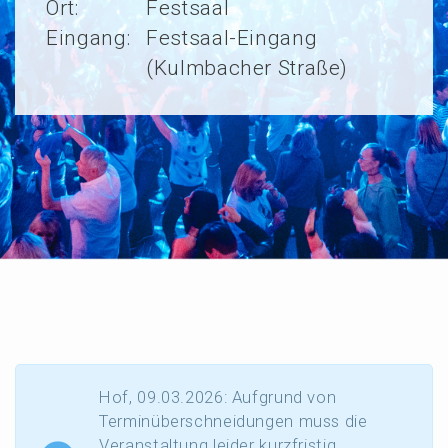
Ort:
Festsaal
Eingang:
Festsaal-Eingang
(Kulmbacher Straße)
Hof, 09.03.2026: Aufgrund von
Termin­über­schnei­dun­gen muss die
Veran­stal­tung leider kurzfris­tig