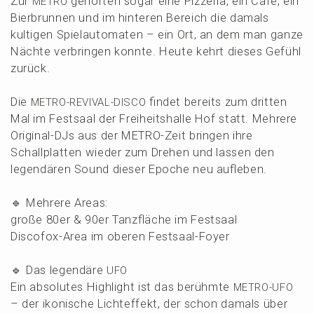
Zur
gehör­ten sogar eine Pizze­ria, ein Café, ein
METRO
Bierbrun­nen und im hinte­ren Bereich die damals
kulti­gen Spiel­au­to­ma­ten – ein Ort, an dem man ganze
Nächte verbrin­gen konnte. Heute kehrt dieses Gefühl
zurück.
Die
findet bereits zum dritten
METRO-REVIVAL-DISCO
Mal im Festsaal der Freiheits­hal­le Hof statt.
Mehre­re
Origi­nal-DJs aus der METRO-Zeit bringen ihre
Schall­plat­ten wieder zum Drehen und lassen den
legen­dä­ren Sound dieser Epoche neu aufleben.
🔹 Mehre­re Areas:
große 80er & 90er Tanzflä­che im Festsaal
Disco­fox-Area im oberen Festsaal-Foyer
🔹 Das legen­dä­re
UFO
Ein absolu­tes Highlight ist das berühm­te
METRO-UFO
– der ikoni­sche Licht­ef­fekt, der schon damals über