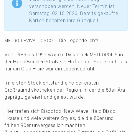
verscho­ben werden. Neuer Termin ist
Samstag, 02.10.2026. Bereits gekauf­te
Karten behal­ten ihre Gültigkeit.
– Die Legen­de lebt!
METRO-REVIVAL-DISCO
Von 1985 bis 1991 war die Disko­thek
in
METROPOLIS
der Hans-Böckler-Straße in Hof an der Saale mehr als
nur ein Club – sie war ein Lebensgefühl.
Im ersten Stock entstand eine der ersten
Großraum­dis­ko­the­ken der Region, in der die 80er-Ära
geprägt, gefei­ert und gelebt wurde.
Hier trafen sich Disco­fox, New Wave, Italo Disco,
House und viele weite­re Styles, die die 80er und
frühen 90er unver­gess­lich machten.