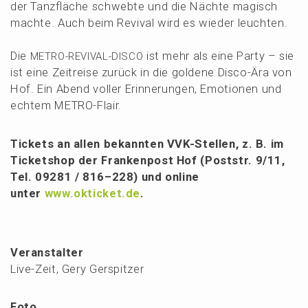
der Tanzflä­che schweb­te und die Nächte magisch
machte. Auch beim Revival wird es wieder leuchten.
Die
ist mehr als eine Party –
sie
METRO-REVIVAL-DISCO
ist eine Zeitrei­se zurück in die golde­ne Disco-Ära von
Hof.
Ein Abend voller Erinne­run­gen, Emotio­nen und
echtem METRO-Flair.
Tickets an allen bekann­ten VVK-Stellen, z. B. im
Ticket­shop der Franken­post Hof (Poststr. 9/11,
Tel. 09281 / 816–228) und online
unter
www.okticket.de
.
Veranstalter
Live-Zeit, Gery Gerspitzer
Foto