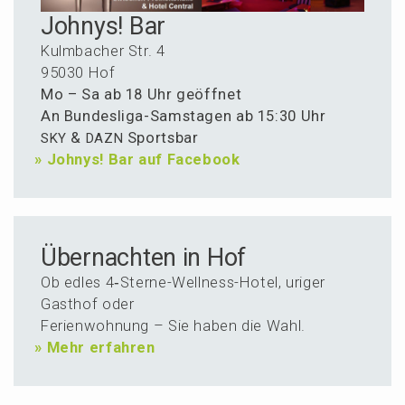
Johnys! Bar
Kulmba­cher Str. 4
95030 Hof
Mo – Sa ab 18 Uhr geöffnet
An Bundes­li­ga-Samsta­gen ab 15:30 Uhr
&
Sportsbar
SKY
DAZN
»
Johnys! Bar auf Facebook
Über­nachten in Hof
Ob edles 4‑Ster­ne-Wellness-Hotel, uriger
Gasthof oder
Ferien­woh­nung – Sie haben die Wahl.
»
Mehr erfahren