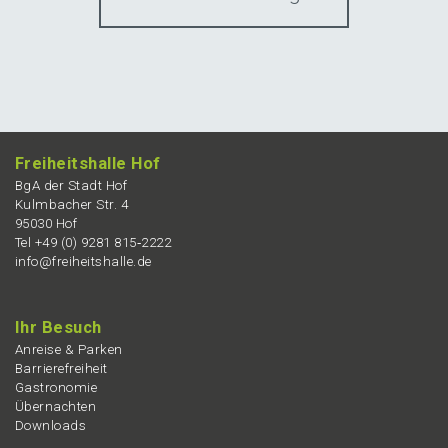
Freiheits­hal­le Hof
BgA der Stadt Hof
Kulmba­cher Str. 4
95030 Hof
Tel +49 (0) 9281 815‑2222
info@freiheitshalle.de
Ihr Besuch
Anrei­se & Parken
Barrie­re­frei­heit
Gastro­no­mie
Übernach­ten
Downloads