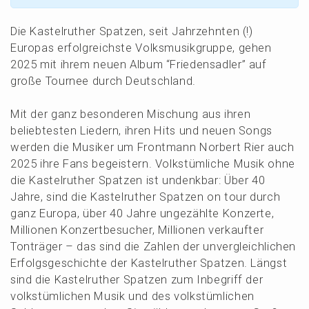
Die Kastel­ru­ther Spatzen, seit Jahrzehn­ten (!)
Europas erfolg­reichs­te Volks­mu­sik­grup­pe, gehen
2025 mit ihrem neuen Album “Friedens­ad­ler” auf
große Tournee durch Deutschland.
Mit der ganz beson­de­ren Mischung aus ihren
belieb­tes­ten Liedern, ihren Hits und neuen Songs
werden die Musiker um Front­mann Norbert Rier auch
2025 ihre Fans begeis­tern. Volks­tüm­li­che Musik ohne
die Kastel­ru­ther Spatzen ist undenk­bar: Über 40
Jahre, sind die Kastel­ru­ther Spatzen on tour durch
ganz Europa, über 40 Jahre ungezähl­te Konzer­te,
Millio­nen Konzert­be­su­cher, Millio­nen verkauf­ter
Tonträ­ger – das sind die Zahlen der unver­gleich­li­chen
Erfolgs­ge­schich­te der Kastel­ru­ther Spatzen. Längst
sind die Kastel­ru­ther Spatzen zum Inbegriff der
volks­tüm­li­chen Musik und des volks­tüm­li­chen