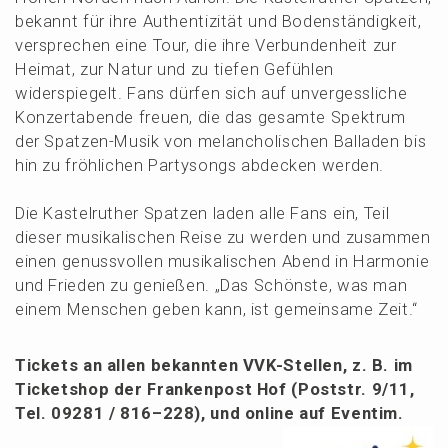
bekannt für ihre Authen­ti­zi­tät und Boden­stän­dig­keit,
verspre­chen eine Tour, die ihre Verbun­den­heit zur
Heimat, zur Natur und zu tiefen Gefüh­len
wider­spie­gelt. Fans dürfen sich auf unver­gess­li­che
Konzert­aben­de freuen, die das gesam­te Spektrum
der Spatzen-Musik von melan­cho­li­schen Balla­den bis
hin zu fröhli­chen Party­songs abdecken werden.
Die Kastel­ru­ther Spatzen laden alle Fans ein, Teil
dieser musika­li­schen Reise zu werden und zusam­men
einen genuss­vol­len musika­li­schen Abend in Harmo­nie
und Frieden zu genie­ßen. „Das Schöns­te, was man
einem Menschen geben kann, ist gemein­sa­me Zeit.“
Tickets an allen bekann­ten VVK-Stellen, z. B. im
Ticket­shop der Franken­post Hof (Poststr. 9/11,
Tel. 09281 / 816–228), und online auf Eventim.