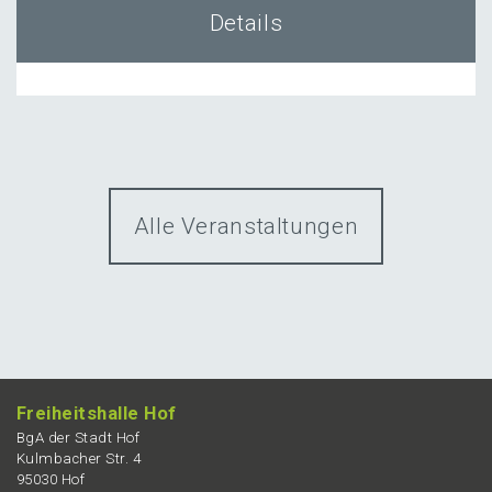
Details
Alle Veranstaltungen
Freiheits­hal­le Hof
BgA der Stadt Hof
Kulmba­cher Str. 4
95030 Hof