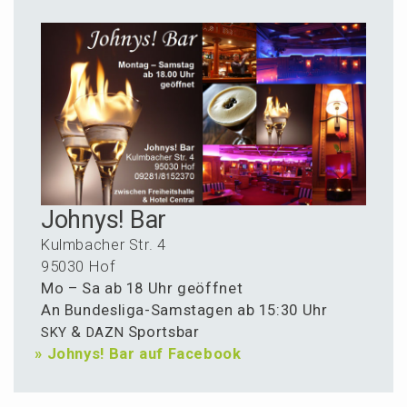
Johnys! Bar
Kulmba­cher Str. 4
95030 Hof
Mo – Sa ab 18 Uhr geöffnet
An Bundes­li­ga-Samsta­gen ab 15:30 Uhr
&
Sportsbar
SKY
DAZN
»
Johnys! Bar auf Facebook