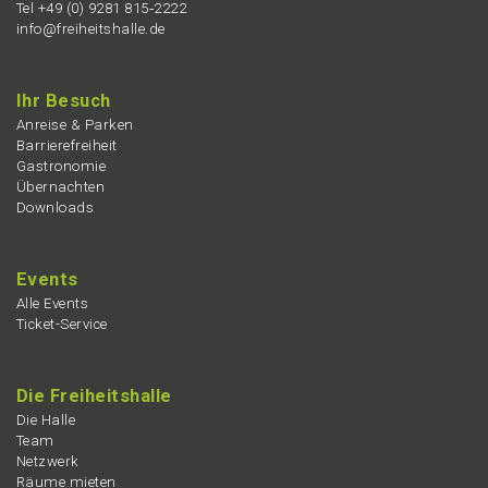
Tel +49 (0) 9281 815‑2222
info@freiheitshalle.de
Ihr Besuch
Anrei­se & Parken
Barrie­re­frei­heit
Gastro­no­mie
Übernach­ten
Downloads
Events
Alle Events
Ticket-Service
Die Freiheits­hal­le
Die Halle
Team
Netzwerk
Räume mieten