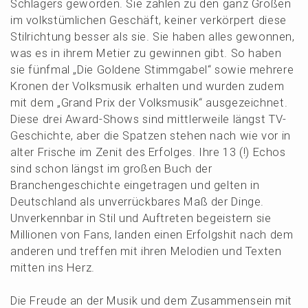
Schla­gers gewor­den. Sie zählen zu den ganz Großen
im volks­tüm­li­chen Geschäft, keiner verkör­pert diese
Stilrich­tung besser als sie. Sie haben alles gewon­nen,
was es in ihrem Metier zu gewin­nen gibt. So haben
sie fünfmal „Die Golde­ne Stimm­ga­bel“ sowie mehre­re
Kronen der Volks­mu­sik erhal­ten und wurden zudem
mit dem „Grand Prix der Volks­mu­sik“ ausge­zeich­net.
Diese drei Award-Shows sind mittler­wei­le längst TV-
Geschich­te, aber die Spatzen stehen nach wie vor in
alter Frische im Zenit des Erfol­ges. Ihre 13 (!) Echos
sind schon längst im großen Buch der
Branchen­ge­schich­te einge­tra­gen und gelten in
Deutsch­land als unver­rück­ba­res Maß der Dinge.
Unver­kenn­bar in Stil und Auftre­ten begeis­tern sie
Millio­nen von Fans, landen einen Erfolgs­hit nach dem
anderen und treffen mit ihren Melodien und Texten
mitten ins Herz.
Die Freude an der Musik und dem Zusam­men­sein mit