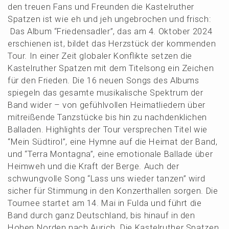
den treuen Fans und Freun­den die Kastel­ru­ther
Spatzen ist wie eh und jeh ungebro­chen und frisch:
Das Album “Friedens­ad­ler”, das am 4. Oktober 2024
erschie­nen ist, bildet das Herzstück der kommen­den
Tour. In einer Zeit globa­ler Konflik­te setzen die
Kastel­ru­ther Spatzen mit dem Titel­song ein Zeichen
für den Frieden. Die 16 neuen Songs des Albums
spiegeln das gesam­te musika­li­sche Spektrum der
Band wider – von gefühl­vol­len Heimat­lie­dern über
mitrei­ßen­de Tanzstü­cke bis hin zu nachdenk­li­chen
Balla­den. Highlights der Tour verspre­chen Titel wie
“Mein Südti­rol”, eine Hymne auf die Heimat der Band,
und “Terra Montagna”, eine emotio­na­le Balla­de über
Heimweh und die Kraft der Berge. Auch der
schwung­vol­le Song “Lass uns wieder tanzen” wird
sicher für Stimmung in den Konzert­hal­len sorgen. Die
Tournee startet am 14. Mai in Fulda und führt die
Band durch ganz Deutsch­land, bis hinauf in den
Hohen Norden nach Aurich. Die Kastel­ru­ther Spatzen,