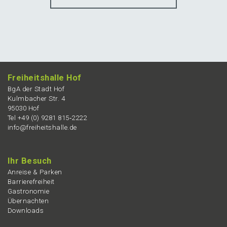
Freiheits­hal­le Hof
BgA der Stadt Hof
Kulmba­cher Str. 4
95030 Hof
Tel +49 (0) 9281 815‑2222
info@freiheitshalle.de
Ihr Besuch
Anrei­se & Parken
Barrie­re­frei­heit
Gastro­no­mie
Übernach­ten
Downloads