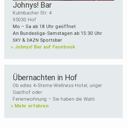
Johnys! Bar
Kulmba­cher Str. 4
95030 Hof
Mo – Sa ab 18 Uhr geöffnet
An Bundes­li­ga-Samsta­gen ab 15:30 Uhr
&
Sportsbar
SKY
DAZN
»
Johnys! Bar auf Facebook
Über­nachten in Hof
Ob edles 4‑Ster­ne-Wellness-Hotel, uriger
Gasthof oder
Ferien­woh­nung – Sie haben die Wahl.
»
Mehr erfahren