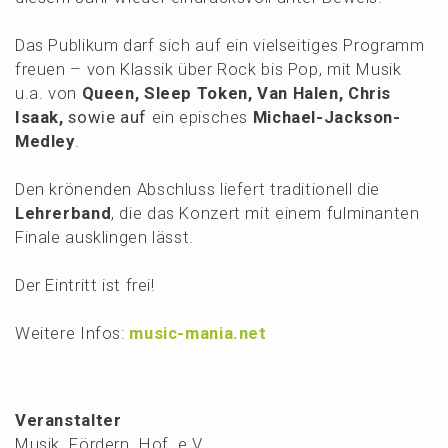
Das Publi­kum darf sich auf ein vielsei­ti­ges Programm
freuen – von Klassik über Rock bis Pop, mit Musik
u.a. von
Queen
, Sleep Token, Van Halen, Chris
Isaak,
sowie auf
ein episches
Micha­el-Jackson-
Medley
.
Den krönen­den Abschluss liefert tradi­tio­nell die
Lehrer­band
, die das Konzert mit einem fulmi­nan­ten
Finale ausklin­gen lässt.
Der Eintritt ist frei!
Weite­re Infos:
music-mania.net
Veranstalter
Musik. Fördern. Hof. e.V.