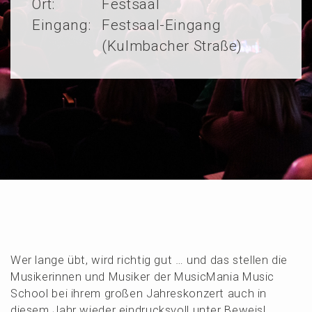
Ort:
Festsaal
Eingang:
Festsaal-Eingang
(Kulmbacher Straße)
Wer lange übt, wird richtig gut … und das stellen die
Musike­rin­nen und Musiker der Music­Ma­nia Music
School bei ihrem großen Jahres­kon­zert auch in
diesem Jahr wieder eindrucks­voll unter Beweis!