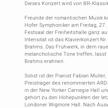
Dieses Konzert wird von BR-Klassi
Freun­de der roman­ti­schen Musik 
Hofer Sympho­ni­ker am Freitag, 27.
Festsaal der Freiheits­hal­le ganz a
Inten­si­tät ist das Klavier­kon­zert 
Brahms. Das Frühwerk, in dem raue 
melan­cho­li­sche Töne treffen, läss
Brahms erahnen.
Solist ist der Pianist Fabian Müller
Preis­trä­ger des renom­mier­ten ARD
in der New Yorker Carne­gie Hall un
gehört zu den Höhepunk­ten der let
Londo­ner Wigmo­re Hall. Nach Auswä