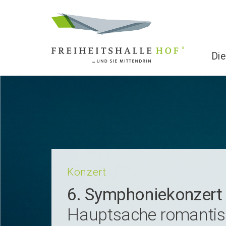
Die
Konzert
6. Sympho­nie­kon­zer
Hauptsache romantis