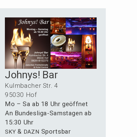
Johnys! Bar
Kulmba­cher Str. 4
95030 Hof
Mo – Sa ab 18 Uhr geöffnet
An Bundes­li­ga-Samsta­gen ab
15:30 Uhr
&
Sportsbar
SKY
DAZN