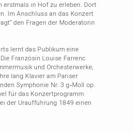
n erstmals in Hof zu erleben. Dort
en. Im Anschluss an das Konzert
fragt“ den Fragen der Modera­to­rin
rts lernt das Publi­kum eine
 Die Franzö­sin Louise Farrenc
mmer­mu­sik und Orches­ter­wer­ke,
ahre lang Klavier am Pariser
ern­den Sympho­nie Nr. 3 g‑Moll op.
e­vel für das Konzert­pro­gramm
ei der Urauf­füh­rung 1849 einen