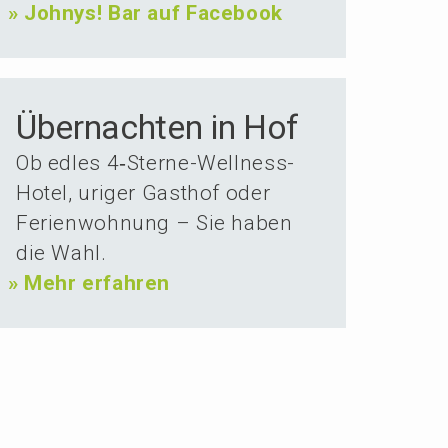
»
Johnys! Bar auf Facebook
Über­nachten in Hof
Ob edles 4‑Ster­ne-Wellness-
Hotel, uriger Gasthof oder
Ferien­woh­nung – Sie haben
die Wahl.
»
Mehr erfahren