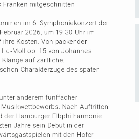
k Franken mitgeschnitten
kommen im 6. Sympho­nie­kon­zert der
 Febru­ar 2026, um 19.30 Uhr im
uf ihre Kosten. Von packen­der
Nr. 1 d‑Moll op. 15 von Johan­nes
Klänge auf zärtli­che,
t schon Charak­ter­zü­ge des späten
, unter anderem fünffa­cher
-Musik­wett­be­werbs. Nach Auftrit­ten
d der Hambur­ger Elbphil­har­mo­nie
zten Jahre sein Debüt in der
rts­gast­spie­len mit den Hofer