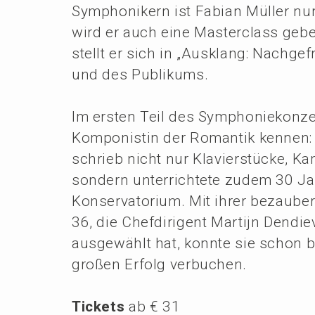
Sympho­ni­kern ist Fabian Müller nu
wird er auch eine Master­class geb
stellt er sich in „Ausklang: Nachge­
und des Publikums.
Im ersten Teil des Sympho­nie­kon­ze
Kompo­nis­tin der Roman­tik kennen:
schrieb nicht nur Klavier­stü­cke, Ka
sondern unter­rich­te­te zudem 30 J
Konser­va­to­ri­um. Mit ihrer bezau­b
36, die Chefdi­ri­gent Marti­jn Dendi
ausge­wählt hat, konnte sie schon b
großen Erfolg verbuchen.
Tickets
ab € 31