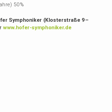
Jahre) 50%
fer Sympho­ni­ker (Kloster­stra­ße 9–
er
www.hofer-symphoniker.de