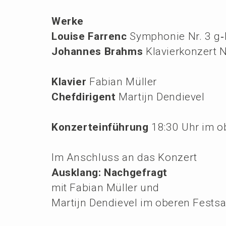
Werke
Louise Farrenc
Sympho­nie Nr. 3 g‑M
Johan­nes Brahms
Klavier­kon­zert N
Klavier
Fabian Müller
Chefdi­ri­gent
Marti­jn Dendievel
Konzert­ein­füh­rung
18:30 Uhr im o
Im Anschluss an das Konzert
Ausklang: Nachge­fragt
mit Fabian Müller und
Marti­jn Dendie­vel im oberen Fests