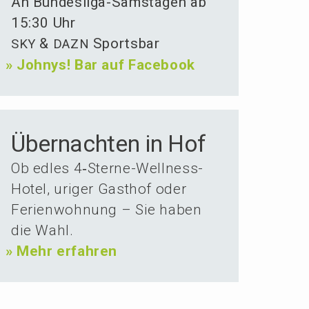
An Bundes­li­ga-Samsta­gen ab
15:30 Uhr
&
Sportsbar
SKY
DAZN
»
Johnys! Bar auf Facebook
Über­nachten in Hof
Ob edles 4‑Ster­ne-Wellness-
Hotel, uriger Gasthof oder
Ferien­woh­nung – Sie haben
die Wahl.
»
Mehr erfahren