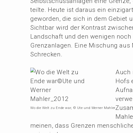
Selbst­schuss­an­la­gen eine Grenze
teilte. Heute ist daraus ein einzig­ar
gewor­den, die sich in dem Gebiet u
Sicht­bar wird der Kontrast zwisch
Landschaft und den wenigen noch e
Grenz­an­la­gen. Eine Mischung au
Schrecken.
Auch i
Hofs e
Aufnah
verwe
Zusam
Wo die Welt zu Ende war, © Ute und Werner Mahler
Mahle
meinen, dass Grenzen mensch­li­ch