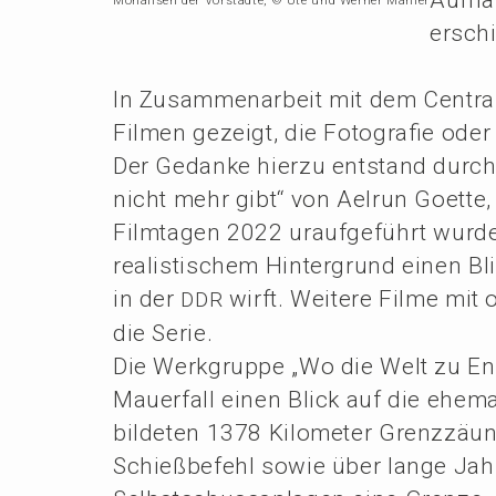
Monali­sen der Vorstäd­te, © Ute und Werner Mahler
erschi
In Zusam­men­ar­beit mit dem Centr
Filmen gezeigt, die Fotogra­fie od
Der Gedan­ke hierzu entstand durch
nicht mehr gibt“ von Aelrun Goette, d
Filmta­gen 2022 urauf­ge­führt wurde
realis­ti­schem Hinter­grund einen B
in der
wirft. Weite­re Filme mit
DDR
die Serie.
Die Werkgrup­pe „Wo die Welt zu E
Mauer­fall einen Blick auf die ehema
bilde­ten 1378 Kilome­ter Grenz­zäu­
Schieß­be­fehl sowie über lange Jah