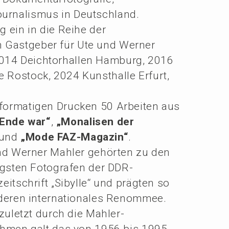
our­na­lis­mus in Deutschland.
ng ein in die Reihe der
n Gastge­ber für Ute und Werner
014 Deich­tor­hal­len Hamburg, 2016
e Rostock, 2024 Kunst­hal­le Erfurt,
for­ma­ti­gen Drucken 50 Arbei­ten aus
 Ende war“
,
„Monali­sen der
und
„Mode FAZ-Magazin“
.
nd Werner Mahler gehör­ten zu den
gs­ten Fotogra­fen der DDR-
it­schrift „Sibyl­le“ und prägten so
eren inter­na­tio­na­les Renom­mee.
zuletzt durch die Mahler-
h­men galt das von 1956 bis 1995