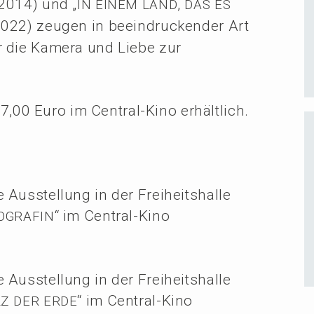
 2014) und „
,
IN
EINEM
LAND
DAS
ES
2022) zeugen in beein­dru­cken­der Art
r die Kamera und Liebe zur
 7,00 Euro im Central-Kino erhältlich.
 Ausstel­lung in der Freiheitshalle
“ im Central-Kino
OGRAFIN
 Ausstel­lung in der Freiheitshalle
“ im Central-Kino
LZ
DER
ERDE