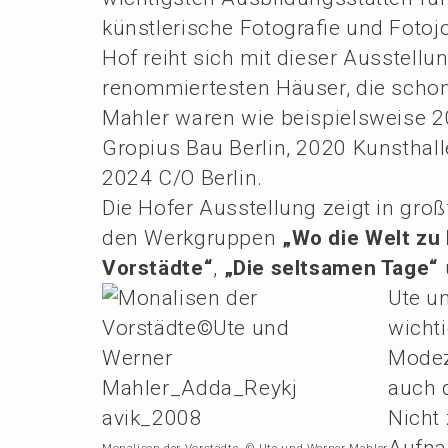
künst­le­ri­sche Fotogra­fie und Fotoj
Hof reiht sich mit dieser Ausstel­lu
renom­mier­tes­ten Häuser, die scho
Mahler waren wie beispiels­wei­se 2
Gropi­us Bau Berlin, 2020 Kunst­hal­l
2024 C/O Berlin.
Die Hofer Ausstel­lung zeigt in groß
den Werkgrup­pen
„Wo die Welt zu
Vorstäd­te“
,
„Die seltsa­men Tage“
Ute u
wichti
Modeze
auch d
Nicht 
Aufna