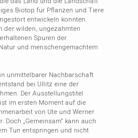
, die das Land und die Landschaft
­ti­ges Biotop für Pflan­zen und Tiere
ngestört entwi­ckeln konnten.
en der wilden, ungezähm­ten
rhal­te­nen Spuren der
s Natur und menschen­ge­mach­tem
n unmit­tel­ba­rer Nachbar­schaft
ntstand bei Ullitz eine der
­men. Der Ausstel­lungs­ti­tel
ist im ersten Moment auf die
­men­ar­beit von Ute und Werner
r. Doch „Gemein­sam“ kann auch
em Tun entsprin­gen und nicht