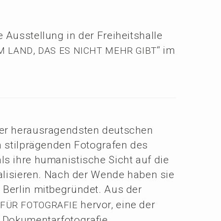
 Ausstel­lung in der Freiheitshalle
,
“ im
M
LAND
DAS
ES
NICHT
MEHR
GIBT
r heraus­ra­gends­ten deutschen
 stilprä­gen­den Fotogra­fen des
 ihre humanis­ti­sche Sicht auf die
reali­sie­ren. Nach der Wende haben sie
 Berlin mitbe­grün­det. Aus der
hervor, eine der
FÜR
FOTOGRAFIE
Dokumen­tar­fo­to­gra­fie,