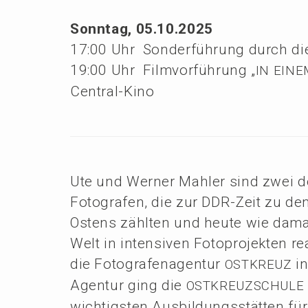
Sonntag, 05.10.2025
17:00 Uhr Sonder­füh­rung durch die
19:00 Uhr Filmvor­füh­rung „
IN
EINE
Central-Kino
Ute und Werner Mahler sind zwei de
Fotogra­fen, die zur DDR-Zeit zu den
Ostens zählten und heute wie damals
Welt in inten­si­ven Fotopro­jek­ten 
die Fotogra­fen­agen­tur
in
OSTKREUZ
Agentur ging die
OSTKREUZSCHULE
wichtigs­ten Ausbil­dungs­stät­ten für 