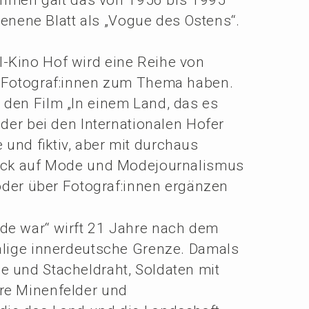
e­ne­ne Blatt als „Vogue des Ostens“.
al-Kino Hof wird eine Reihe von
er Fotograf:innen zum Thema haben.
 den Film „In einem Land, das es
er bei den Inter­na­tio­na­len Hofer
 und fiktiv, aber mit durch­aus
lick auf Mode und Modejour­na­lis­mus
 oder über Fotograf:innen ergän­zen
nde war“ wirft 21 Jahre nach dem
­li­ge inner­deut­sche Grenze. Damals
ne und Stachel­draht, Solda­ten mit
re Minen­fel­der und