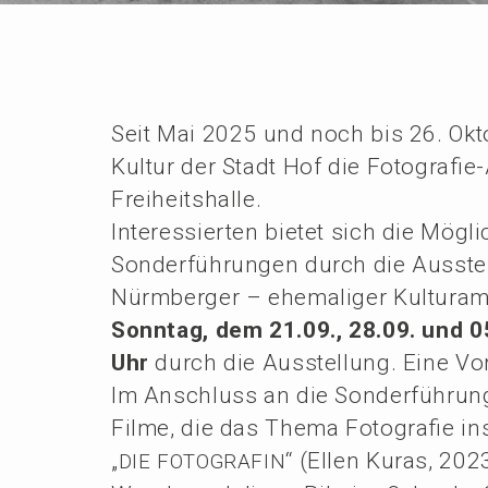
Seit Mai 2025 und noch bis 26. Okt
Kultur der Stadt Hof die Fotogra­fie
Freiheitshalle.
Inter­es­sier­ten bietet sich die Mögl
Sonder­füh­run­gen durch die Ausstel
Nürmber­ger – ehema­li­ger Kultur­amt
Sonntag, dem 21.09., 28.09. und 0
Uhr
durch die Ausstel­lung. Eine Vor
Im Anschluss an die Sonder­füh­run­
Filme, die das Thema Fotogra­fie in
„
“ (Ellen Kuras, 2023
DIE
FOTOGRAFIN