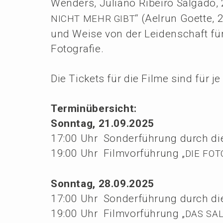
Wenders, Julia­no Ribei­ro Salga­do,
“ (Aelrun Goette, 
NICHT
MEHR
GIBT
und Weise von der Leiden­schaft fü
Fotografie.
Die Tickets für die Filme sind für je
Termin­über­sicht:
Sonntag, 21.09.2025
17:00 Uhr Sonder­füh­rung durch die
19:00 Uhr Filmvor­füh­rung „
DIE
FOT
Sonntag, 28.09.2025
17:00 Uhr Sonder­füh­rung durch die
19:00 Uhr Filmvor­füh­rung „
DAS
SA