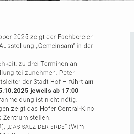
ober 2025 zeigt der Fachbe­reich
-Ausstel­lung „Gemein­sam“ in der
ich­keit, zu drei Termi­nen an
­lung teilzu­neh­men. Peter
s­lei­ter der Stadt Hof – führt
am
5.10.2025 jeweils ab 17:00
anmel­dung ist nicht nötig.
gen zeigt das Hofer Central-Kino
s Zentrum stellen.
), „
“ (Wim
DAS
SALZ
DER
ERDE