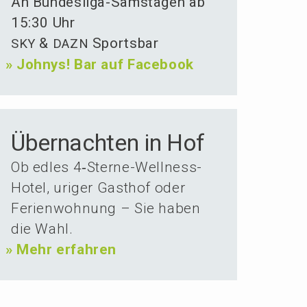
An Bundes­li­ga-Samsta­gen ab
15:30 Uhr
&
Sportsbar
SKY
DAZN
»
Johnys! Bar auf Facebook
Über­nachten in Hof
Ob edles 4‑Ster­ne-Wellness-
Hotel, uriger Gasthof oder
Ferien­woh­nung – Sie haben
die Wahl.
»
Mehr erfahren