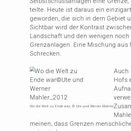
Selbst­schuss­an­la­gen eine Grenze
teilte. Heute ist daraus ein einzig­ar
gewor­den, die sich in dem Gebiet u
Sicht­bar wird der Kontrast zwisch
Landschaft und den wenigen noch e
Grenz­an­la­gen. Eine Mischung au
Schrecken.
Auch i
Hofs e
Aufnah
verwe
Zusam
Wo die Welt zu Ende war, © Ute und Werner Mahler
Mahle
meinen, dass Grenzen mensch­li­ch