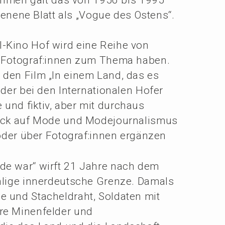
e­ne­ne Blatt als „Vogue des Ostens“.
al-Kino Hof wird eine Reihe von
er Fotograf:innen zum Thema haben.
 den Film „In einem Land, das es
er bei den Inter­na­tio­na­len Hofer
 und fiktiv, aber mit durch­aus
lick auf Mode und Modejour­na­lis­mus
 oder über Fotograf:innen ergän­zen
nde war“ wirft 21 Jahre nach dem
­li­ge inner­deut­sche Grenze. Damals
ne und Stachel­draht, Solda­ten mit
re Minen­fel­der und