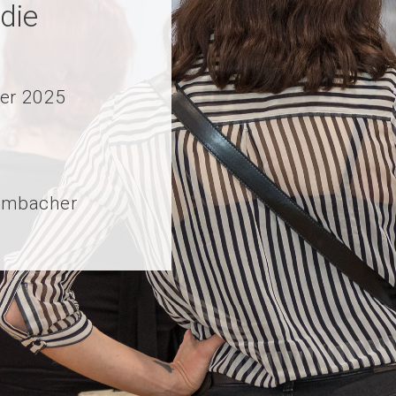
die
er 2025
ulmbacher