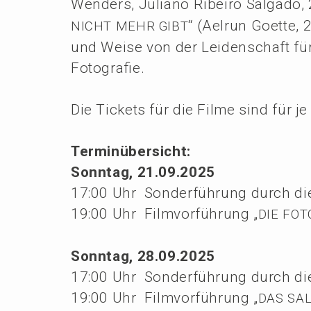
Wenders, Julia­no Ribei­ro Salga­do,
“ (Aelrun Goette, 
NICHT
MEHR
GIBT
und Weise von der Leiden­schaft fü
Fotografie.
Die Tickets für die Filme sind für je
Termin­über­sicht:
Sonntag, 21.09.2025
17:00 Uhr Sonder­füh­rung durch die
19:00 Uhr Filmvor­füh­rung „
DIE
FOT
Sonntag, 28.09.2025
17:00 Uhr Sonder­füh­rung durch die
19:00 Uhr Filmvor­füh­rung „
DAS
SA