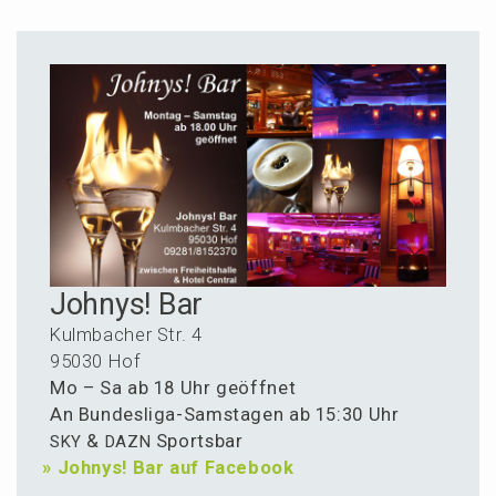
Johnys! Bar
Kulmba­cher Str. 4
95030 Hof
Mo – Sa ab 18 Uhr geöffnet
An Bundes­li­ga-Samsta­gen ab 15:30 Uhr
&
Sportsbar
SKY
DAZN
»
Johnys! Bar auf Facebook