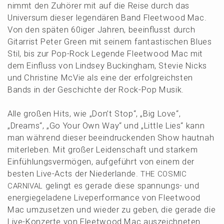
nimmt den Zuhörer mit auf die Reise durch das
Univer­sum dieser legen­dä­ren Band Fleet­wood Mac.
Von den späten 60iger Jahren, beein­flusst durch
Gitar­rist Peter Green mit seinem fantas­ti­schen Blues
Stil, bis zur Pop-Rock Legen­de Fleet­wood Mac mit
dem Einfluss von Lindsey Bucking­ham, Stevie Nicks
und Chris­ti­ne McVie als eine der erfolg­reichs­ten
Bands in der Geschich­te der Rock-Pop Musik.
Alle großen Hits, wie „Don’t Stop“, „Big Love“,
„Dreams“, „Go Your Own Way“ und „Little Lies“ kann
man während dieser beein­dru­cken­den Show hautnah
miter­le­ben. Mit großer Leiden­schaft und starkem
Einfüh­lungs­ver­mö­gen, aufge­führt von einem der
besten Live-Acts der Nieder­lan­de.
THE
COSMIC
gelingt es gerade diese spannungs- und
CARNIVAL
energie­ge­la­de­ne Liveper­for­mance von Fleet­wood
Mac umzuset­zen und wieder zu geben, die gerade die
Live-Konzer­te von Fleet­wood Mac auszeichneten.