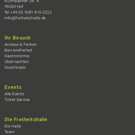
Kulmba­cher Str. 4
95030 Hof
Tel +49 (0) 9281 815‑2222
info@freiheitshalle.de
Ihr Besuch
Anrei­se & Parken
Barrie­re­frei­heit
Gastro­no­mie
Übernach­ten
Downloads
Events
Alle Events
Ticket-Service
Die Freiheits­hal­le
Die Halle
Team