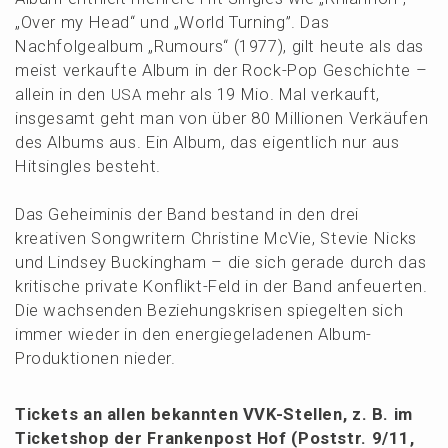
„Over my Head“ und „World Turning”. Das
Nachfol­ge­al­bum „Rumours“ (1977), gilt heute als das
meist verkauf­te Album in der Rock-Pop Geschich­te –
allein in den
mehr als 19 Mio. Mal verkauft,
USA
insge­samt geht man von über 80 Millio­nen Verkäu­fen
des Albums aus. Ein Album, das eigent­lich nur aus
Hitsin­gles besteht.
Das Geheimi­nis der Band bestand in den drei
kreati­ven Songwri­tern Chris­ti­ne McVie, Stevie Nicks
und Lindsey Bucking­ham – die sich gerade durch das
kriti­sche priva­te Konflikt-Feld in der Band anfeu­er­ten.
Die wachsen­den Bezie­hungs­kri­sen spiegel­ten sich
immer wieder in den energie­ge­la­de­nen Album-
Produk­tio­nen nieder.
Tickets an allen bekann­ten VVK-Stellen, z. B. im
Ticket­shop der Franken­post Hof (Poststr. 9/11,