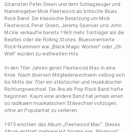
Gitar­ris­ten Peter Green und dem Schlag­zeu­ger und
Namens­ge­ber Mick Fleet­wood als briti­sche Blues
Rock Band. Die klassi­sche Beset­zung um Mick
Fleet­wood, Peter Green, Jeremy Spencer und John
McVie verkauf­te bereits 1969 mehr Tonträ­ger als die
Beatles oder die Rolling Stones. Blues­ori­en­tier­te
Rock-Nummern wie „Black Magic Women“ oder „Oh
Well“ wurden zu weltwei­ten Hits.
In den 70er Jahren geriet Fleet­wood Mac in eine
Krise. Nach diver­sen Mitglie­der­wech­seln vollzog sich
bis Mitte der 70er ein stilis­ti­scher und musika­li­scher
Richtungs­wech­sel. Die Ära als Pop-Rock Band hatte
begon­nen. Kaum eine andere Band hat jemals einen
so radika­len musika­li­schen Stilwech­sel vollzo­gen,
ohne an Popula­ri­tät zu verlieren.
1975 erschien das Album „Fleet­wood Mac“. Dieses
Album enthielt mehre­re Hit Singles wie „Rhian­non“,