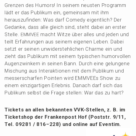
Grenzen des Humors! In seinem neusten Programm
lädt er das Publi­kum ein, gemein­sam mit ihm
heraus­zu­fin­den: Was darf Comedy eigent­lich? Der
Gedan­ke, dass alle gleich sind, steht dabei an erster
Stelle.
macht Witze über alles und jeden und
EMMVEE
teilt Erfah­run­gen aus seinem eigenen Leben. Dabei
setzt er seinen unwider­steh­li­chen Charme ein und
zieht das Publi­kum mit seinem typischen humor­vol­len
Augen­zwin­kern in seinen Bann. Durch eine gelun­ge­ne
Mischung aus Inter­ak­tio­nen mit dem Publi­kum und
messer­schar­fen Pointen wird EMMVE­Es Show zu
einem einzig­ar­ti­gen Erleb­nis. Danach darf sich das
Publi­kum selbst die Frage stellen: War das zu hart?
Tickets an allen bekann­ten VVK-Stellen, z. B. im
Ticket­shop der Franken­post Hof (Poststr. 9/11,
Tel. 09281 / 816–228) und online auf Eventim.