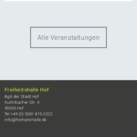
Alle Veranstaltungen
Freiheits­hal­le Hof
BgA der Stadt Hof
Kulmba­cher Str. 4
95030 Hof
Tel +49 (0) 9281 815‑2222
info@freiheitshalle.de