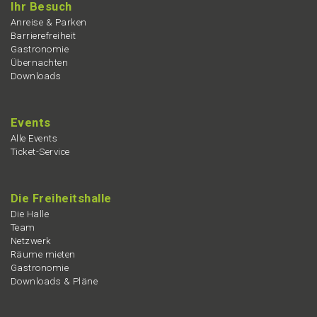
Ihr Besuch
Anrei­se & Parken
Barrie­re­frei­heit
Gastro­no­mie
Übernach­ten
Downloads
Events
Alle Events
Ticket-Service
Die Freiheits­hal­le
Die Halle
Team
Netzwerk
Räume mieten
Gastro­no­mie
Downloads & Pläne