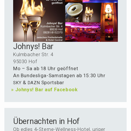
Johnys! Bar
Kulmba­cher Str. 4
95030 Hof
Mo – Sa ab 18 Uhr geöffnet
An Bundes­li­ga-Samsta­gen ab 15:30 Uhr
&
Sportsbar
SKY
DAZN
»
Johnys! Bar auf Facebook
Über­nachten in Hof
Ob edles 4‑Ster­ne-Wellness-Hotel, uriger