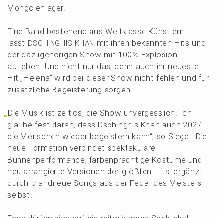
Mongolenlager.
Eine Band bestehend aus Weltklas­se Künst­lern –
lässt
mit ihren bekann­ten Hits und
DSCHINGHIS
KHAN
der dazuge­hö­ri­gen Show mit 100% Explo­si­on
aufle­ben. Und nicht nur das, denn auch ihr neues­ter
Hit „Helena“ wird bei dieser Show nicht fehlen und für
zusätz­li­che Begeis­te­rung sorgen.
„
Die Musik ist zeitlos, die Show unver­gess­lich. Ich
glaube fest daran, dass Dschinghis Khan auch 2027
die Menschen wieder begeis­tern kann“, so Siegel. Die
neue Forma­ti­on verbin­det spekta­ku­lä­re
Bühnen­per­for­mance, farben­präch­ti­ge Kostü­me und
neu arran­gier­te Versio­nen der größten Hits, ergänzt
durch brand­neue Songs aus der Feder des Meisters
selbst.