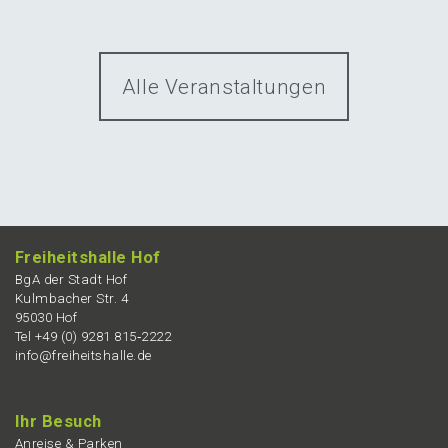
Alle Veranstaltungen
Freiheits­hal­le Hof
BgA der Stadt Hof
Kulmba­cher Str. 4
95030 Hof
Tel +49 (0) 9281 815‑2222
info@freiheitshalle.de
Ihr Besuch
Anrei­se & Parken