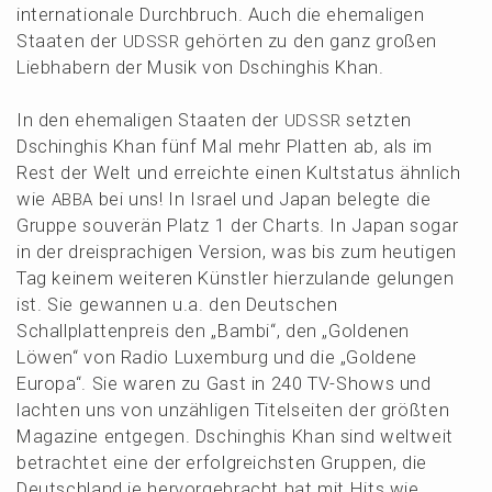
inter­na­tio­na­le Durch­bruch. Auch die ehema­li­gen
Staaten der
gehör­ten zu den ganz großen
UDSSR
Liebha­bern der Musik von Dschinghis Khan.
In den ehema­li­gen Staaten der
setzten
UDSSR
Dschinghis Khan fünf Mal mehr Platten ab, als im
Rest der Welt und erreich­te einen Kultsta­tus ähnlich
wie
bei uns! In Israel und Japan beleg­te die
ABBA
Gruppe souve­rän Platz 1 der Charts. In Japan sogar
in der dreispra­chi­gen Versi­on, was bis zum heuti­gen
Tag keinem weite­ren Künst­ler hierzu­lan­de gelun­gen
ist. Sie gewan­nen u.a. den Deutschen
Schall­plat­ten­preis den „Bambi“, den „Golde­nen
Löwen“ von Radio Luxem­burg und die „Golde­ne
Europa“. Sie waren zu Gast in 240 TV-Shows und
lachten uns von unzäh­li­gen Titel­sei­ten der größten
Magazi­ne entge­gen. Dschinghis Khan sind weltweit
betrach­tet eine der erfolg­reichs­ten Gruppen, die
Deutsch­land je hervor­ge­bracht hat mit Hits wie