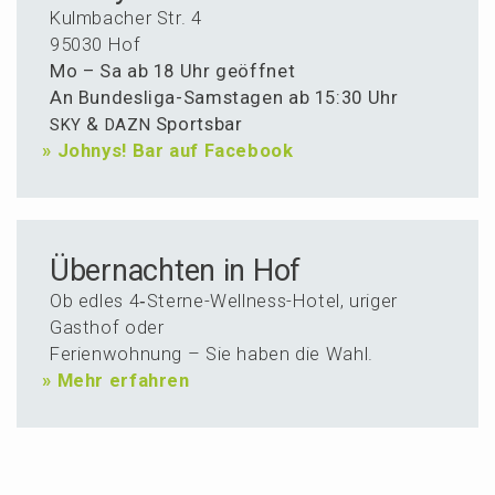
Kulmba­cher Str. 4
95030 Hof
Mo – Sa ab 18 Uhr geöffnet
An Bundes­li­ga-Samsta­gen ab 15:30 Uhr
&
Sportsbar
SKY
DAZN
»
Johnys! Bar auf Facebook
Über­nachten in Hof
Ob edles 4‑Ster­ne-Wellness-Hotel, uriger
Gasthof oder
Ferien­woh­nung – Sie haben die Wahl.
»
Mehr erfahren