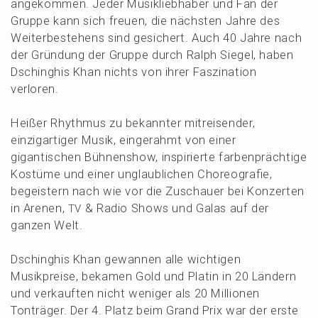
angekom­men. Jeder Musik­lieb­ha­ber und Fan der
Gruppe kann sich freuen, die nächs­ten Jahre des
Weiter­be­stehens sind gesichert. Auch 40 Jahre nach
der Gründung der Gruppe durch Ralph Siegel, haben
Dschinghis Khan nichts von ihrer Faszi­na­ti­on
verloren.
Heißer Rhyth­mus zu bekann­ter mitrei­sen­der,
einzig­ar­ti­ger Musik, einge­rahmt von einer
gigan­ti­schen Bühnen­show, inspi­rier­te farben­präch­ti­ge
Kostü­me und einer unglaub­li­chen Choreo­gra­fie,
begeis­tern nach wie vor die Zuschau­er bei Konzer­ten
in Arenen,
& Radio Shows und Galas auf der
TV
ganzen Welt.
Dschinghis Khan gewan­nen alle wichti­gen
Musik­prei­se, bekamen Gold und Platin in 20 Ländern
und verkauf­ten nicht weniger als 20 Millio­nen
Tonträ­ger. Der 4. Platz beim Grand Prix war der erste