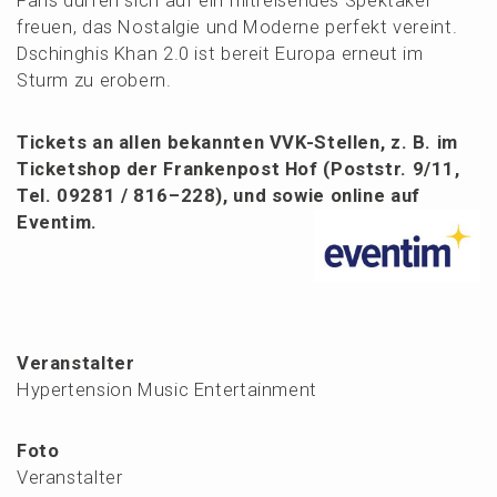
Fans dürfen sich auf ein mitrei­sen­des Spekta­kel
freuen, das Nostal­gie und Moder­ne perfekt vereint.
Dschinghis Khan 2.0 ist bereit Europa erneut im
Sturm zu erobern.
Tickets an allen bekann­ten VVK-Stellen, z. B. im
Ticket­shop der Franken­post Hof (Poststr. 9/11,
Tel. 09281 / 816–228), und sowie online auf
Eventim.
Veranstalter
Hypertension Music Entertainment
Foto
Veranstalter