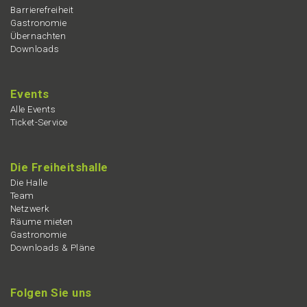
Barrie­re­frei­heit
Gastro­no­mie
Übernach­ten
Downloads
Events
Alle Events
Ticket-Service
Die Freiheits­hal­le
Die Halle
Team
Netzwerk
Räume mieten
Gastro­no­mie
Downloads & Pläne
Folgen Sie uns