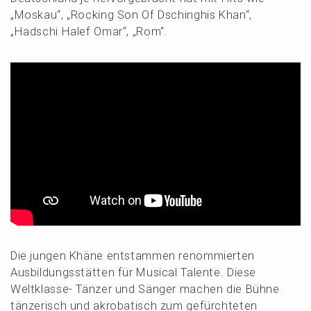
„Moskau“, „Rocking Son Of Dschinghis Khan“,
„Hadschi Halef Omar“, „Rom“.
Die jungen Khäne entstam­men renom­mier­ten
Ausbil­dungs­stät­ten für Musical Talen­te. Diese
Weltklas­se- Tänzer und Sänger machen die Bühne
tänze­risch und akroba­tisch zum gefürch­te­ten