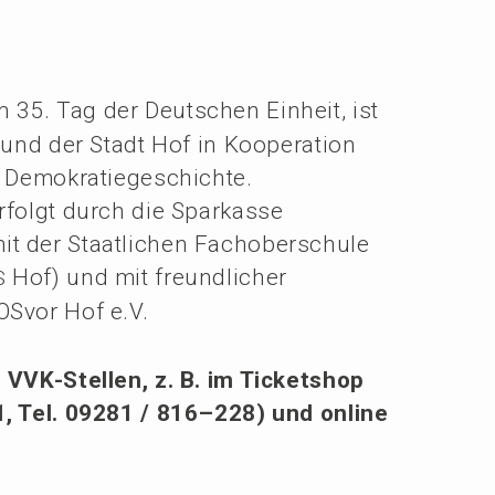
m 35. Tag der Deutschen Einheit, ist
 und der Stadt Hof in Koope­ra­ti­on
n Demokratiegeschichte.
 erfolgt durch die Sparkas­se
t der Staat­li­chen Fachober­schu­le
Hof) und mit freund­li­cher
S
FOSvor Hof e.V.
 VVK-Stellen, z. B. im Ticket­shop
1, Tel. 09281 / 816–228) und online