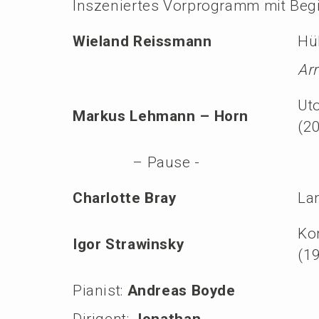
Insze­nier­tes Vorpro­gramm mit Be
Wieland Reiss­mann
Hü
Arr
Uto
Markus Lehmann – Horn
(2
– Pause -
Charlot­te Bray
La
Kon
Igor Strawin­sky
(1
Pianist:
Andre­as Boyde
Dirigent:
Jonathan