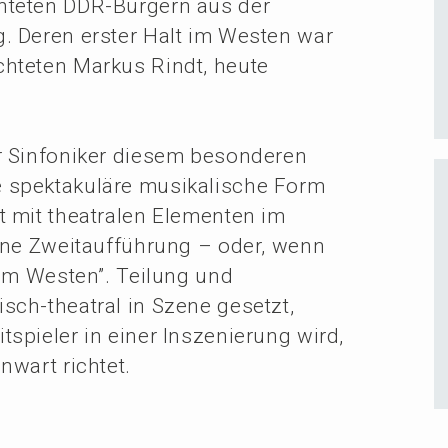
h­te­ten DDR-Bürgern aus der
g. Deren erster Halt im Westen war
h­te­ten Markus Rindt, heute
Sinfo­ni­ker diesem beson­de­ren
pekta­ku­lä­re musika­li­sche Form
t mit theatra­len Elemen­ten im
ine Zweit­auf­füh­rung – oder, wenn
g im Westen”. Teilung und
lisch-theatral in Szene gesetzt,
pie­ler in einer Insze­nie­rung wird,
­wart richtet.