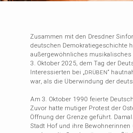
Zusam­men mit den Dresd­ner Sinfo­n
deutschen Demokra­tie­ge­schich­te h
außer­ge­wöhn­li­ches musika­li­sch
3. Oktober 2025, dem Tag der Deuts
Inter­es­sier­ten bei „
” hautna
DRÜBEN
war, als die Überwin­dung der deut
Am 3. Oktober 1990 feier­te Deutsch­
Zuvor hatte mutiger Protest der Ost
Öffnung der Grenze geführt. Damals
Stadt Hof und ihre Bewoh­ne­rin­nen