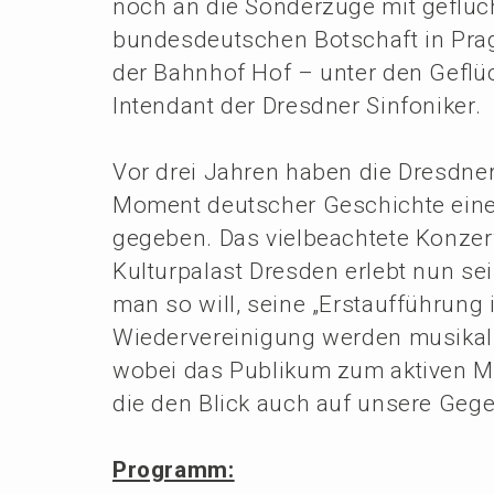
noch an die Sonder­zü­ge mit geflüc
bundes­deut­schen Botschaft in Pra
der Bahnhof Hof – unter den Geflüc
Inten­dant der Dresd­ner Sinfoniker.
Vor drei Jahren haben die Dresd­ner 
Moment deutscher Geschich­te eine s
gegeben. Das vielbe­ach­te­te Konzer
Kultur­pa­last Dresden erlebt nun se
man so will, seine „Erstauf­füh­run
Wieder­ver­ei­ni­gung werden musika­
wobei das Publi­kum zum aktiven Mits
die den Blick auch auf unsere Gegen
Programm: