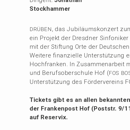
Stock­ham­mer
, das Jubilä­ums­kon­zert zu
DRÜBEN
ein Projekt der Dresd­ner Sinfo­ni­ker
mit der Stiftung Orte der Deutsche
Weite­re finan­zi­el­le Unter­stüt­zung
Hochfran­ken. In Zusam­men­ar­beit mi
und Berufs­ober­schu­le Hof (
FOS
BO
Unter­stüt­zung des Förder­ver­eins 
Tickets gibt es an allen bekann­ten
der Franken­post Hof (Poststr. 9/1
auf Reservix.