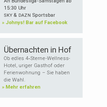
An Bundes­li­ga-Samsta­gen ab
15:30 Uhr
&
Sportsbar
SKY
DAZN
»
Johnys! Bar auf Facebook
Über­nachten in Hof
Ob edles 4‑Ster­ne-Wellness-
Hotel, uriger Gasthof oder
Ferien­woh­nung – Sie haben
die Wahl.
»
Mehr erfahren