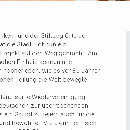
i­kern und der Stiftung Orte der
at die Stadt Hof nun ein
es Projekt auf den Weg gebracht. Am
chen Einheit, können alle
h nacher­le­ben, wie es vor 35 Jahren
schen Teilung die Welt bewegte.
land seine Wieder­ver­ei­ni­gung.
deut­schen zur überra­schen­den
 ein Grund zu feiern auch für die
 und Bewoh­ner. Viele erinnern sich