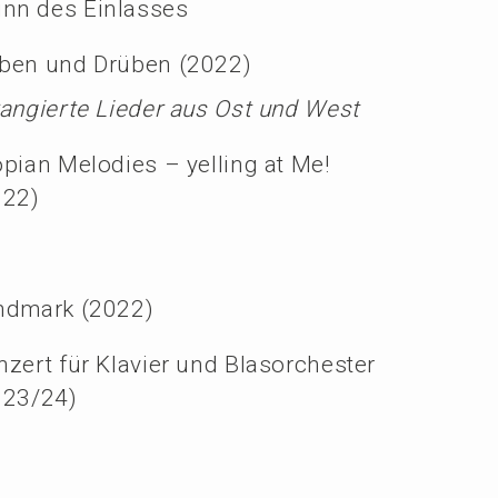
ginn des Einlasses
ben und Drüben (2022)
an­gier­te Lieder aus Ost und West
pian Melodies – yelling at Me!
022)
ndmark (2022)
zert für Klavier und Blasor­ches­ter
923/24)