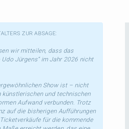
:
ALTERS
ZUR
ABSAGE
n wir mittei­len, dass das
o Udo Jürgens“ im Jahr 2026 nicht
r­ge­wöhn­li­chen Show ist – nicht
künst­le­ri­schen und techni­schen
ormen Aufwand verbun­den. Trotz
z auf die bishe­ri­gen Auffüh­run­gen
 Ticket­ver­käu­fe für die kommen­de
m Maße erreicht werden, das eine