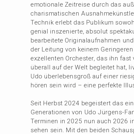
emotio­na­le Zeitrei­se durch das au
charis­ma­ti­schen Ausnah­me­künst­
Technik erlebt das Publi­kum sowoh
genial insze­nier­te, absolut spekta­k
bearbei­te­te Origi­nal­auf­nah­men un
der Leitung von keinem Gerin­ge­re
exzel­len­ten Orches­ter, das ihn fas
überall auf der Welt beglei­tet hat,
Udo überle­bens­groß auf einer rie
hören sein wird – eine perfek­te Illu
Seit Herbst 2024 begeis­tert das ein
Genera­tio­nen von Udo Jürgens-Fa
Termi­nen in 2025 nun auch 2026 in
sehen sein. Mit den beiden Schau­spi