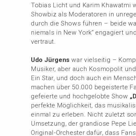
Tobias Licht und Karim Khawat­mi
Showbiz als Modera­to­ren in unrege
durch die Shows führen – beide wa
niemals in New York“ engagiert und
vertraut.
Udo Jürgens
war vielsei­tig – Kompo
Musiker, aber auch Kosmo­po­lit un
Ein Star, und doch auch ein Mensch 
machen über 50.000 begeis­ter­te F
gefei­er­te und hochge­lob­te Show
„
perfek­te Möglich­keit, das musika­l
einmal zu erleben. Nicht zuletzt so
Umset­zung, der grandio­se Pepe Lie
Origi­nal-Orches­ter dafür, dass Fa