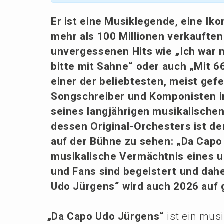
Er ist eine Musik­le­gen­de, eine Ik
mehr als 100 Millio­nen verkauf­ten
unver­ges­se­nen Hits wie „Ich war
bitte mit Sahne“ oder auch „Mit 66 
einer der belieb­tes­ten, meist gefei
Songschrei­ber und Kompo­nis­ten 
seines langjäh­ri­gen musika­li­sch
dessen Origi­nal-Orches­ters ist d
auf der Bühne zu sehen: „Da Capo 
musika­li­sche Vermächt­nis eines uns
und Fans sind begeis­tert und dahe
Udo Jürgens“ wird auch 2026 auf
„
Da Capo Udo Jürgens“
ist ein musi