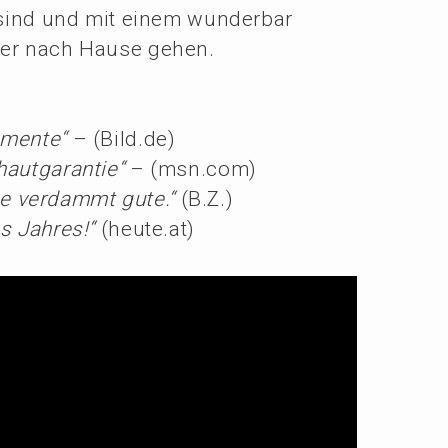
t sind und mit einem wunder­bar
eder nach Hause gehen.
men­te“
– (Bild.de)
aut­ga­ran­tie“
– (msn.com)
eine verdammt gute.“
(B.Z.)
es Jahres!“
(heute.at)