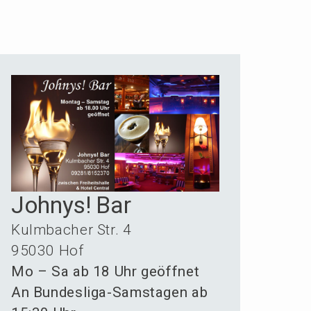
Johnys! Bar
Kulmba­cher Str. 4
95030 Hof
Mo – Sa ab 18 Uhr geöffnet
An Bundes­li­ga-Samsta­gen ab