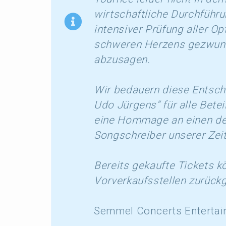
wirtschaft­li­che Durch­füh­
inten­si­ver Prüfung aller O
schwe­ren Herzens gezwun­
abzusagen.
Wir bedau­ern diese Entsch
Udo Jürgens“ für alle Betei­
eine Hommage an einen der 
Songschrei­ber unserer Zeit
Bereits gekauf­te Tickets k
Vorver­kaufs­stel­len zurück­
Semmel Concerts Enter­ta