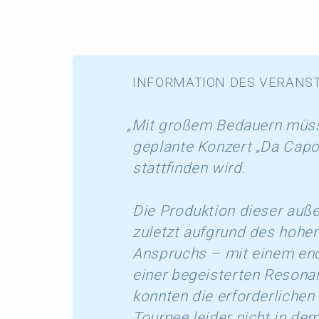
INFORMATION
DES
VERANST
„
Mit großem Bedau­ern müsse
geplan­te Konzert „Da Cap
statt­fin­den wird.
Die Produk­ti­on dieser auße
zuletzt aufgrund des hohen 
Anspruchs – mit einem en
einer begeis­ter­ten Resonan
konnten die erfor­der­li­chen
Tournee leider nicht in de