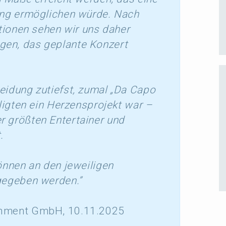
rung ermög­li­chen würde. Nach
ptio­nen sehen wir uns daher
gen, das geplan­te Konzert
ei­dung zutiefst, zumal „Da Capo
lig­ten ein Herzens­pro­jekt war –
größten Enter­tai­ner und
.
önnen an den jewei­li­gen
ge­ge­ben werden.”
in­ment GmbH, 10.11.2025