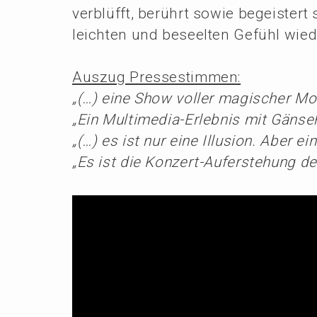
verblüfft, berührt sowie begeis­ter
leich­ten und beseel­ten Gefühl wi
Auszug Presse­stim­men:
„(…) eine Show voller magischer Mo
„Ein Multi­me­dia-Erleb­nis mit Gänse­h
„(…) es ist nur eine Illusi­on. Aber 
„Es ist die Konzert-Aufer­ste­hung d