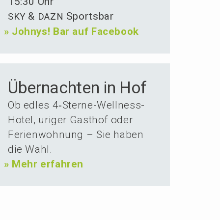
15:30 Uhr
&
Sportsbar
SKY
DAZN
»
Johnys! Bar auf Facebook
Über­nachten in Hof
Ob edles 4‑Ster­ne-Wellness-
Hotel, uriger Gasthof oder
Ferien­woh­nung – Sie haben
die Wahl.
»
Mehr erfahren