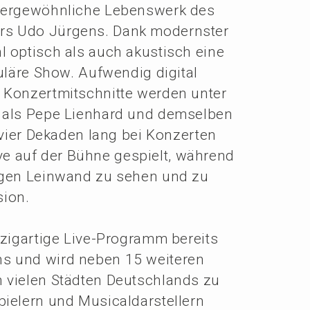
ßer­ge­wöhn­li­che Lebens­werk des
lers Udo Jürgens. Dank moderns­ter
l optisch als auch akustisch eine
u­lä­re Show. Aufwen­dig digital
d Konzert­mit­schnit­te werden unter
n als Pepe Lienhard und demsel­ben
t vier Dekaden lang bei Konzer­ten
 live auf der Bühne gespielt, während
si­gen Leinwand zu sehen und zu
sion.
zig­ar­ti­ge Live-Programm bereits
ns und wird neben 15 weite­ren
 vielen Städten Deutsch­lands zu
e­lern und Musical­dar­stel­lern