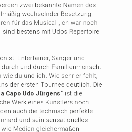
 werden zwei bekann­te Namen des
l­mä­ßig wechseln­der Beset­zung
ren für das Musical „Ich war noch
 sind bestens mit Udos Reper­toire
­nist, Enter­tai­ner, Sänger und
d durch und durch Famili­en­mensch.
wie du und ich. Wie sehr er fehlt,
ans der ersten Tournee deutlich. Die
Da Capo Udo Jürgens“
ist die
i­sche Werk eines Künst­lers noch
rgen auch die technisch perfek­te
nhard und sein sensa­tio­nel­les
ns wie Medien gleicher­ma­ßen