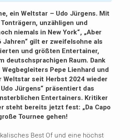
one, ein Weltstar – Udo Jürgens. Mit
 Tonträ­gern, unzäh­li­gen und
 noch niemals in New York“, „Aber
Jahren“ gilt er zweifels­oh­ne als
­er­ten und größten Enter­tai­ner,
im deutsch­spra­chi­gen Raum. Dank
en Wegbe­glei­ters Pepe Lienhard und
er Weltstar seit Herbst 2024 wieder
Udo Jürgens“ präsen­tiert das
terb­li­chen Enter­tai­ners. Kriti­ker
r steht bereits jetzt fest: „Da Capo
 große Tournee gehen!
ka­li­sches Best Of und eine höchst