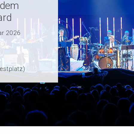
t dem
ard
ar 2026
estplatz)