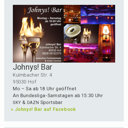
Johnys! Bar
Kulmba­cher Str. 4
95030 Hof
Mo – Sa ab 18 Uhr geöffnet
An Bundes­li­ga-Samsta­gen ab 15:30 Uhr
&
Sportsbar
SKY
DAZN
»
Johnys! Bar auf Facebook