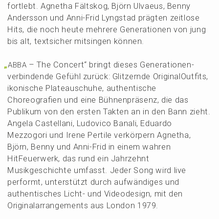
fortlebt. Agnetha Fälts­kog, Björn Ulvaeus, Benny
Anders­son und Anni-Frid Lyngstad prägten zeitlo­se
Hits, die noch heute mehre­re Genera­tio­nen von jung
bis alt, textsi­cher mitsin­gen können.
„
– The Concert“ bringt dieses Genera­tio­nen-
ABBA
verbin­den­de Gefühl zurück: Glitzern­de Origi­na­l­Out­fits,
ikoni­sche Plateau­schu­he, authen­ti­sche
Choreo­gra­fien und eine Bühnen­prä­senz, die das
Publi­kum von den ersten Takten an in den Bann zieht.
Angela Castel­la­ni, Ludovico Banali, Eduar­do
Mezzo­g­ori und Irene Perti­le verkör­pern Agnetha,
Björn, Benny und Anni-Frid in einem wahren
HitFeu­er­werk, das rund ein Jahrzehnt
Musik­ge­schich­te umfasst. Jeder Song wird live
performt, unter­stützt durch aufwän­di­ges und
authen­ti­sches Licht- und Video­de­sign, mit den
Origi­nal­ar­ran­ge­ments aus London 1979.