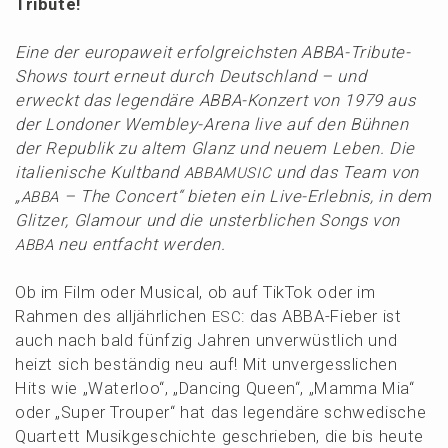
Tribute!
Eine der europa­weit erfolg­reichs­ten ABBA-Tribu­te-
Shows tourt erneut durch Deutsch­land – und
erweckt das legen­dä­re ABBA-Konzert von 1979 aus
der Londo­ner Wembley-Arena live auf den Bühnen
der Republik zu altem Glanz und neuem Leben. Die
italie­ni­sche Kultband
und das Team von
ABBAMUSIC
„
– The Concert“ bieten ein Live-Erleb­nis, in dem
ABBA
Glitzer, Glamour und die unsterb­li­chen Songs von
neu entfacht werden.
ABBA
Ob im Film oder Musical, ob auf TikTok oder im
Rahmen des alljähr­li­chen
: das ABBA-Fieber ist
ESC
auch nach bald fünfzig Jahren unver­wüst­lich und
heizt sich bestän­dig neu auf! Mit unver­gess­li­chen
Hits wie „Water­loo“, „Dancing Queen“, „Mamma Mia“
oder „Super Trouper“ hat das legen­dä­re schwe­di­sche
Quartett Musik­ge­schich­te geschrie­ben, die bis heute