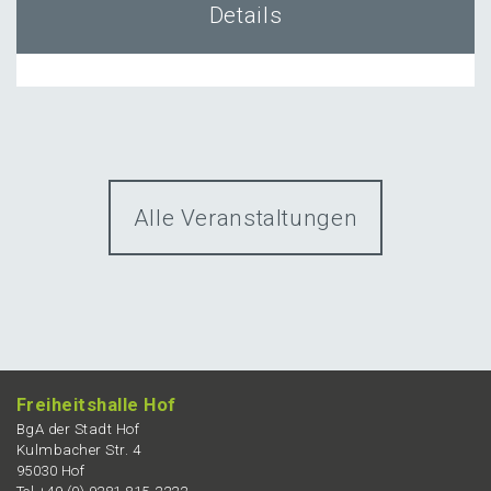
Details
Alle Veranstaltungen
Freiheits­hal­le Hof
BgA der Stadt Hof
Kulmba­cher Str. 4
95030 Hof