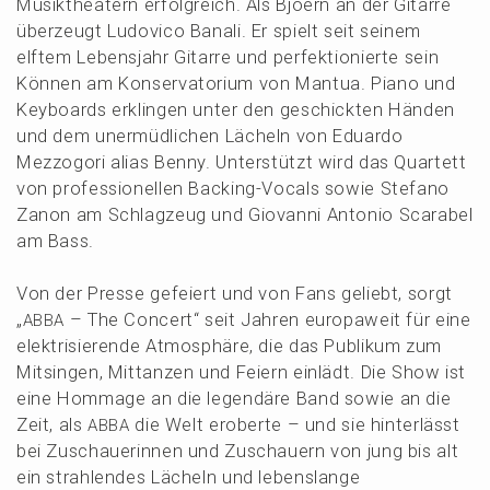
Musik­thea­tern erfolg­reich. Als Bjoern an der Gitar­re
überzeugt Ludovico Banali. Er spielt seit seinem
elftem Lebens­jahr Gitar­re und perfek­tio­nier­te sein
Können am Konser­va­to­ri­um von Mantua. Piano und
Keyboards erklin­gen unter den geschick­ten Händen
und dem unermüd­li­chen Lächeln von Eduar­do
Mezzo­g­ori alias Benny. Unter­stützt wird das Quartett
von profes­sio­nel­len Backing-Vocals sowie Stefa­no
Zanon am Schlag­zeug und Giovan­ni Antonio Scara­bel
am Bass.
Von der Presse gefei­ert und von Fans geliebt, sorgt
„
– The Concert“ seit Jahren europa­weit für eine
ABBA
elektri­sie­ren­de Atmosphä­re, die das Publi­kum zum
Mitsin­gen, Mittan­zen und Feiern einlädt. Die Show ist
eine Hommage an die legen­dä­re Band sowie an die
Zeit, als
die Welt erober­te – und sie hinter­lässt
ABBA
bei Zuschaue­rin­nen und Zuschau­ern von jung bis alt
ein strah­len­des Lächeln und lebens­lan­ge