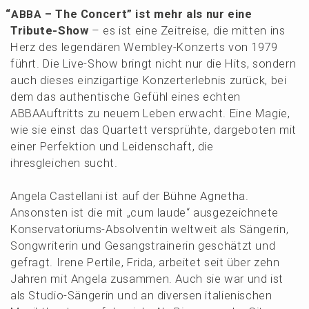
“
– The Concert” ist mehr als nur eine
ABBA
Tribu­te-Show
– es ist eine Zeitrei­se, die mitten ins
Herz des legen­dä­ren Wembley-Konzerts von 1979
führt. Die Live-Show bringt nicht nur die Hits, sondern
auch dieses einzig­ar­ti­ge Konzert­er­leb­nis zurück, bei
dem das authen­ti­sche Gefühl eines echten
ABBAAuf­tritts zu neuem Leben erwacht. Eine Magie,
wie sie einst das Quartett versprüh­te, darge­bo­ten mit
einer Perfek­ti­on und Leiden­schaft, die
ihres­glei­chen sucht.
Angela Castel­la­ni ist auf der Bühne Agnetha.
Ansons­ten ist die mit „cum laude“ ausge­zeich­ne­te
Konser­va­to­ri­ums-Absol­ven­tin weltweit als Sänge­rin,
Songwri­te­rin und Gesangs­trai­ne­rin geschätzt und
gefragt. Irene Perti­le, Frida, arbei­tet seit über zehn
Jahren mit Angela zusam­men. Auch sie war und ist
als Studio-Sänge­rin und an diver­sen italie­ni­schen