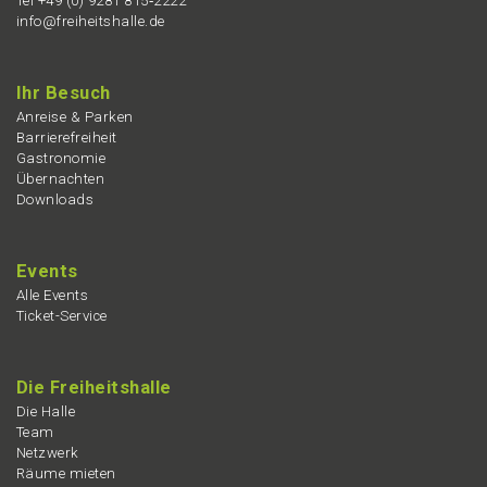
Tel +49 (0) 9281 815‑2222
info@freiheitshalle.de
Ihr Besuch
Anrei­se & Parken
Barrie­re­frei­heit
Gastro­no­mie
Übernach­ten
Downloads
Events
Alle Events
Ticket-Service
Die Freiheits­hal­le
Die Halle
Team
Netzwerk
Räume mieten