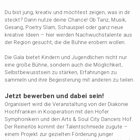
Du bist jung, kreativ und möchtest zeigen, was in dir
steckt? Dann nutze deine Chance! Ob Tanz, Musik,
Gesang, Poetry Slam, Schau­spiel oder ganz neue
kreati­ve Ideen – hier werden Nachwuchs­ta­len­te aus
der Region gesucht, die die Bühne erobern wollen.
Die Gala bietet Kindern und Jugend­li­chen nicht nur
eine große Bühne, sondern auch die Möglich­keit,
Selbst­be­wusst­sein zu stärken, Erfah­run­gen zu
sammeln und ihre Begeis­te­rung mit anderen zu teilen.
Jetzt bewer­ben und dabei sein!
Organi­siert wird die Veran­stal­tung von der Diako­nie
Hochfran­ken in Koope­ra­ti­on mit den Hofer
Sympho­ni­kern und den Arts & Soul City Dancers Hof.
Der Reinerlös kommt der Talent­schmie­de zugute –
einem Projekt zur geziel­ten Förde­rung junger