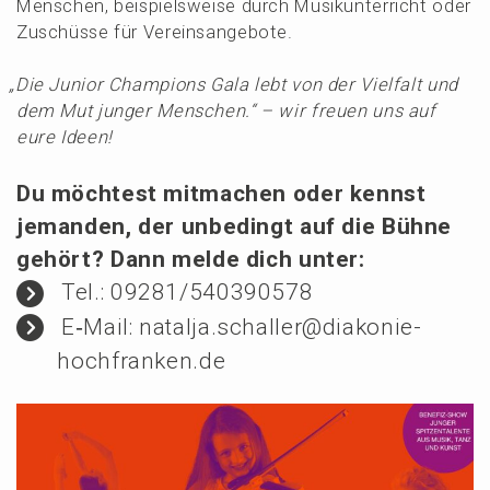
Menschen, beispiels­wei­se durch Musik­un­ter­richt oder
Zuschüs­se für Vereinsangebote.
„
Die Junior Champi­ons Gala lebt von der Vielfalt und
dem Mut junger Menschen.“ – wir freuen uns auf
eure Ideen!
Du möchtest mitma­chen oder kennst
jeman­den, der unbedingt auf die Bühne
gehört? Dann melde dich unter:
Tel.: 09281/540390578
E‑Mail: natalja.schaller@diakonie-
hochfranken.de