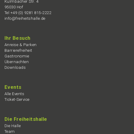
Kulmba­cher Str. 4
95030 Hof
Tel +49 (0) 9281 815‑2222
info@freiheitshalle.de
Ihr Besuch
Anrei­se & Parken
Barrie­re­frei­heit
Gastro­no­mie
Übernach­ten
Downloads
Events
Alle Events
Ticket-Service
Die Freiheits­hal­le
Die Halle
Team