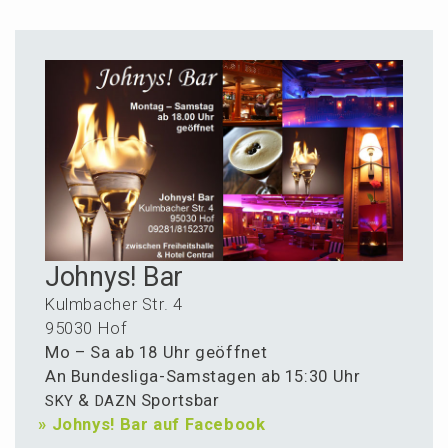
Johnys! Bar
Kulmba­cher Str. 4
95030 Hof
Mo – Sa ab 18 Uhr geöffnet
An Bundes­li­ga-Samsta­gen ab 15:30 Uhr
&
Sportsbar
SKY
DAZN
»
Johnys! Bar auf Facebook