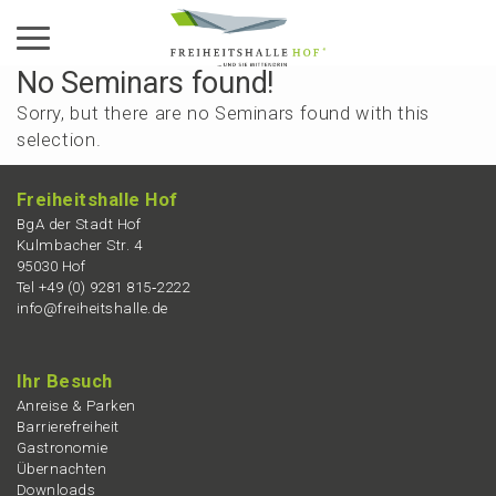
Aktiviere das Menü
No Seminars found!
Sorry, but there are no Seminars found with this
selection.
Freiheits­hal­le Hof
BgA der Stadt Hof
Kulmba­cher Str. 4
95030 Hof
Tel +49 (0) 9281 815‑2222
info@freiheitshalle.de
Ihr Besuch
Anrei­se & Parken
Barrie­re­frei­heit
Gastro­no­mie
Übernach­ten
Downloads