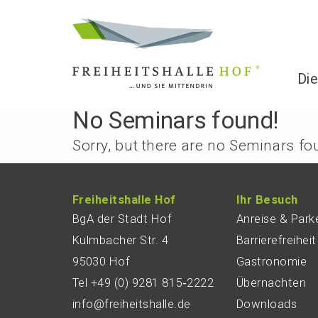
Die
No Seminars found!
Sorry, but there are no Seminars fou
Freiheits­hal­le Hof
Ihr Besuch
BgA der Stadt Hof
Anrei­se & Park
Kulmba­cher Str. 4
Barrie­re­frei­heit
95030 Hof
Gastro­no­mie
Tel +49 (0) 9281 815‑2222
Übernach­ten
info@freiheitshalle.de
Downloads