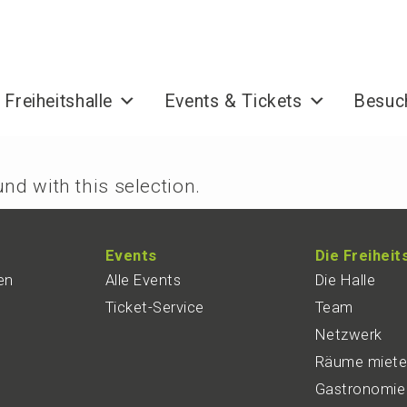
 Freiheitshalle
Events & Tickets
Besuc
nd with this selection.
Events
Die Freiheits­
en
Alle Events
Die Halle
Ticket-Service
Team
Netzwerk
Räume miet
Gastro­no­mie